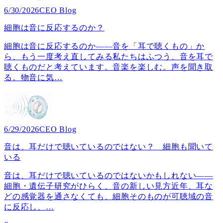
6/30/2026
CEO Blog
細胞は音に反応するのか？
細胞は音に反応するのか――音を「耳で聴くもの」か
ら、もう一度考え直してみる私たちはふつう、音を耳で
聴くものだと考えています。音楽を楽しむ。声を聞き取
る。物音に気
…
6/29/2026
CEO Blog
音は、耳だけで聴いているのではない？ 細胞も聞いて
いる
音は、耳だけで聴いているのではないかもしれない――
細胞・遺伝子研究がひらく、音の新しい見方近年、耳な
どの感覚器を通さなくても、細胞そのものが可聴域の音
に反応し、
…