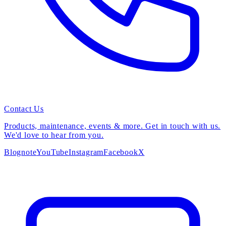
Contact Us
Products, maintenance, events & more. Get in touch with us.
We'd love to hear from you.
Blog
note
YouTube
Instagram
Facebook
X