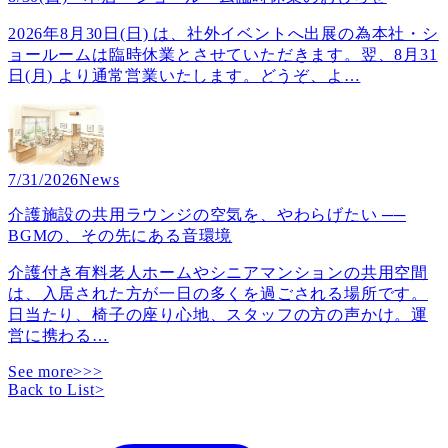
2026年8月30日(日) は、社外イベントへ出展の為本社・シ
ョールームは臨時休業とさせていただきます。翌、8月31
日(月) より通常営業いたします。どうぞ、よ
…
7/31/2026
News
介護施設の共用ラウンジの空気を、やわらげたい ──
BGMの、その先にある音環境
介護付き有料老人ホームやシニアマンションの共用空間
は、入居された方が一日の多くを過ごされる場所です。
日当たり、椅子の座り心地、スタッフの方の声かけ。運
営に携わる
…
See more>>>
Back to List
>