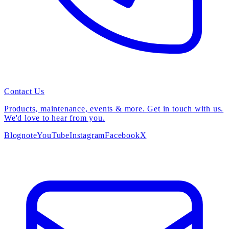
Contact Us
Products, maintenance, events & more. Get in touch with us.
We'd love to hear from you.
Blog
note
YouTube
Instagram
Facebook
X