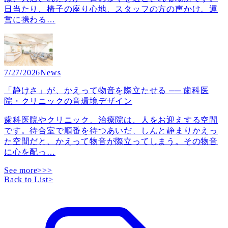
日当たり、椅子の座り心地、スタッフの方の声かけ。運
営に携わる
…
7/27/2026
News
「静けさ」が、かえって物音を際立たせる ── 歯科医
院・クリニックの音環境デザイン
歯科医院やクリニック、治療院は、人をお迎えする空間
です。待合室で順番を待つあいだ、しんと静まりかえっ
た空間だと、かえって物音が際立ってしまう。その物音
に心を配っ
…
See more>>>
Back to List
>