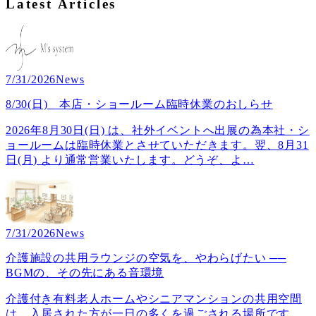
Latest Articles
7/31/2026
News
8/30(日) 本店・ショールーム臨時休業のおしらせ
2026年8月30日(日) は、社外イベントへ出展の為本社・シ
ョールームは臨時休業とさせていただきます。翌、8月31
日(月) より通常営業いたします。どうぞ、よ
…
7/31/2026
News
介護施設の共用ラウンジの空気を、やわらげたい ──
BGMの、その先にある音環境
介護付き有料老人ホームやシニアマンションの共用空間
は、入居された方が一日の多くを過ごされる場所です。