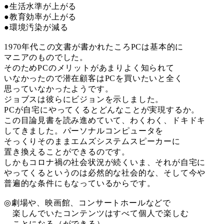
●生活水準が上がる
●教育効率が上がる
●環境汚染が減る
1970年代この文書が書かれたころPCは基本的に
マニアのものでした。
そのためPCのメリットがあまりよく知られて
いなかったので潜在顧客はPCを買いたいと全く
思っていなかったようです。
ジョブスは彼らにビジョンを示しました。
PCが自宅にやってくるとどんなことが実現するか。
この目論見書を読み進めていて、わくわく、ドキドキ
してきました。パーソナルコンピュータを
そっくりそのままエムズシステムスピーカーに
置き換えることができるのです。
しかもコロナ禍の社会状況が続くいま、それが自宅に
やってくるというのは必然的な社会的な、そして今や
普遍的な条件にもなっているからです。
◎劇場や、映画館、コンサートホールなどで
楽しんでいたコンテンツはすべて個人で楽しむ
ことになる（ができる）