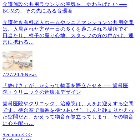
介護施設の共用ラウンジの空気を、やわらげたい ──
BGMの、その先にある音環境
介護付き有料老人ホームやシニアマンションの共用空間
は、入居された方が一日の多くを過ごされる場所です。
日当たり、椅子の座り心地、スタッフの方の声かけ。運
営に携わる
…
7/27/2026
News
「静けさ」が、かえって物音を際立たせる ── 歯科医
院・クリニックの音環境デザイン
歯科医院やクリニック、治療院は、人をお迎えする空間
です。待合室で順番を待つあいだ、しんと静まりかえっ
た空間だと、かえって物音が際立ってしまう。その物音
に心を配っ
…
See more>>>