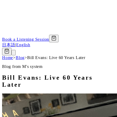
Book a Listening Session
日本語
|
English
Home
>
Blog
>
Bill Evans: Live 60 Years Later
Blog from M's system
Bill Evans: Live 60 Years
Later