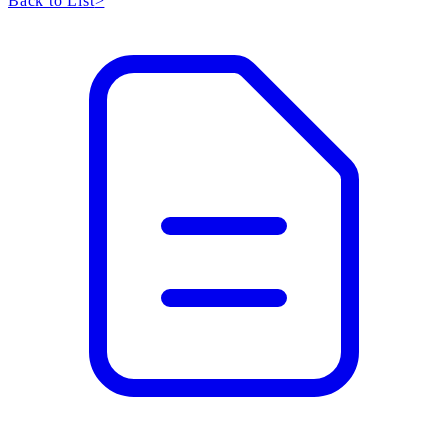
Back to List
>