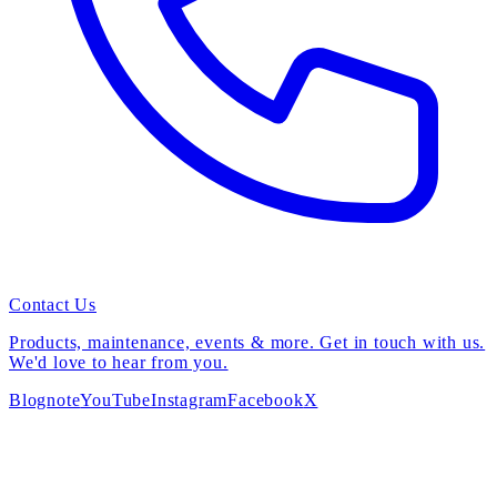
Contact Us
Products, maintenance, events & more. Get in touch with us.
We'd love to hear from you.
Blog
note
YouTube
Instagram
Facebook
X