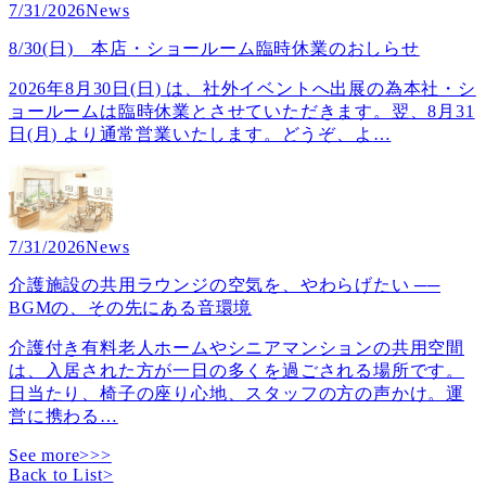
7/31/2026
News
8/30(日) 本店・ショールーム臨時休業のおしらせ
2026年8月30日(日) は、社外イベントへ出展の為本社・シ
ョールームは臨時休業とさせていただきます。翌、8月31
日(月) より通常営業いたします。どうぞ、よ
…
7/31/2026
News
介護施設の共用ラウンジの空気を、やわらげたい ──
BGMの、その先にある音環境
介護付き有料老人ホームやシニアマンションの共用空間
は、入居された方が一日の多くを過ごされる場所です。
日当たり、椅子の座り心地、スタッフの方の声かけ。運
営に携わる
…
See more>>>
Back to List
>