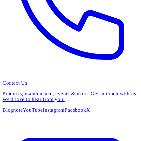
Contact Us
Products, maintenance, events & more. Get in touch with us.
We'd love to hear from you.
Blog
note
YouTube
Instagram
Facebook
X