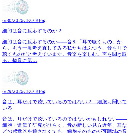
6/30/2026
CEO Blog
細胞は音に反応するのか？
細胞は音に反応するのか――音を「耳で聴くもの」か
ら、もう一度考え直してみる私たちはふつう、音を耳で
聴くものだと考えています。音楽を楽しむ。声を聞き取
る。物音に気
…
6/29/2026
CEO Blog
音は、耳だけで聴いているのではない？ 細胞も聞いて
いる
音は、耳だけで聴いているのではないかもしれない――
細胞・遺伝子研究がひらく、音の新しい見方近年、耳な
どの感覚器を通さなくても、細胞そのものが可聴域の音