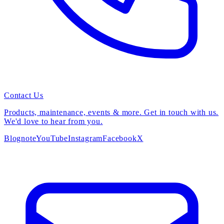
Contact Us
Products, maintenance, events & more. Get in touch with us.
We'd love to hear from you.
Blog
note
YouTube
Instagram
Facebook
X