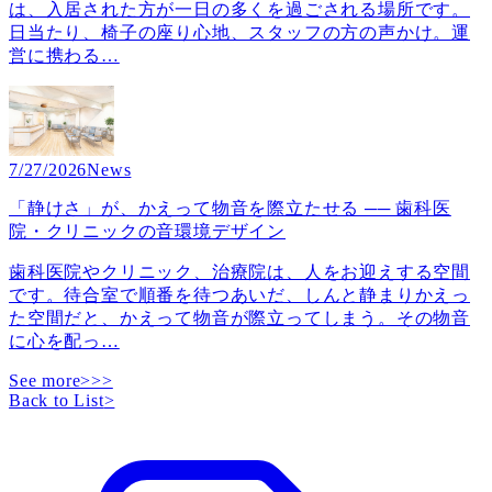
は、入居された方が一日の多くを過ごされる場所です。
日当たり、椅子の座り心地、スタッフの方の声かけ。運
営に携わる
…
7/27/2026
News
「静けさ」が、かえって物音を際立たせる ── 歯科医
院・クリニックの音環境デザイン
歯科医院やクリニック、治療院は、人をお迎えする空間
です。待合室で順番を待つあいだ、しんと静まりかえっ
た空間だと、かえって物音が際立ってしまう。その物音
に心を配っ
…
See more>>>
Back to List
>