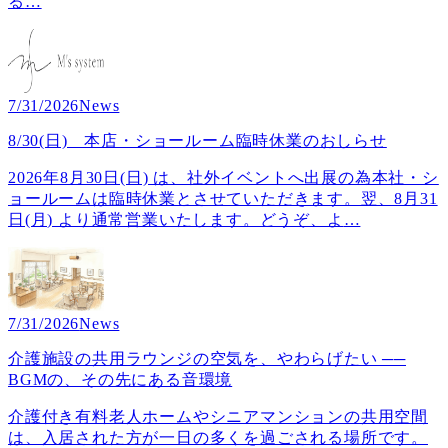
る
…
7/31/2026
News
8/30(日) 本店・ショールーム臨時休業のおしらせ
2026年8月30日(日) は、社外イベントへ出展の為本社・シ
ョールームは臨時休業とさせていただきます。翌、8月31
日(月) より通常営業いたします。どうぞ、よ
…
7/31/2026
News
介護施設の共用ラウンジの空気を、やわらげたい ──
BGMの、その先にある音環境
介護付き有料老人ホームやシニアマンションの共用空間
は、入居された方が一日の多くを過ごされる場所です。