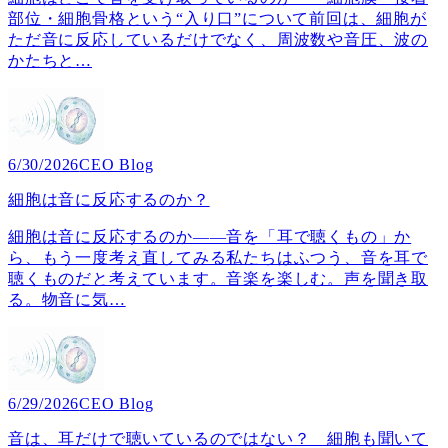
部位・細胞骨格という“入り口”について前回は、細胞が
ただ音に反応しているだけでなく、周波数や音圧、波の
かたちと
…
6/30/2026
CEO Blog
細胞は音に反応するのか？
細胞は音に反応するのか――音を「耳で聴くもの」か
ら、もう一度考え直してみる私たちはふつう、音を耳で
聴くものだと考えています。音楽を楽しむ。声を聞き取
る。物音に気
…
6/29/2026
CEO Blog
音は、耳だけで聴いているのではない？ 細胞も聞いて