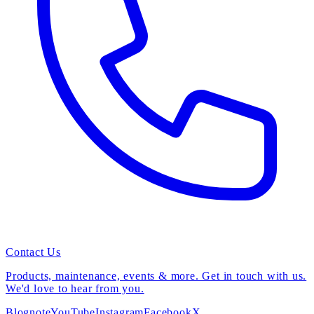
Contact Us
Products, maintenance, events & more. Get in touch with us.
We'd love to hear from you.
Blog
note
YouTube
Instagram
Facebook
X