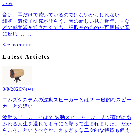
いる
音は、耳だけで聴いているのではないかもしれない――
細胞・遺伝子研究がひらく、音の新しい見方近年、耳な
どの感覚器を通さなくても、細胞そのものが可聴域の音
に反応し、
…
See more>>>
Latest Articles
8/8/2026
News
エムズシステムの波動スピーカーとは？ 一般的なスピー
カーとの違い
波動スピーカーとは？ 波動スピーカーは、人が喜びにあ
ふれる人生を送れるようにと願って生まれました。 だか
らこそ、というべきか、さまざまな二次的な特徴も備え