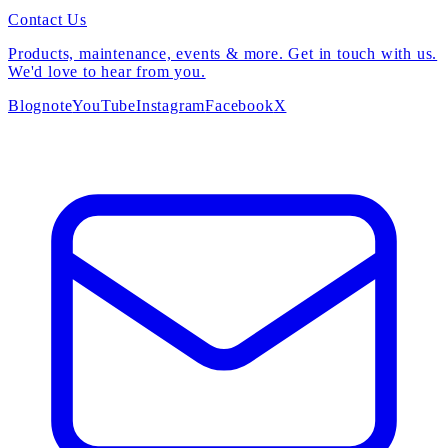
Contact Us
Products, maintenance, events & more. Get in touch with us.
We'd love to hear from you.
Blog
note
YouTube
Instagram
Facebook
X