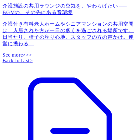
介護施設の共用ラウンジの空気を、やわらげたい ──
BGMの、その先にある音環境
介護付き有料老人ホームやシニアマンションの共用空間
は、入居された方が一日の多くを過ごされる場所です。
日当たり、椅子の座り心地、スタッフの方の声かけ。運
営に携わる
…
See more>>>
Back to List
>