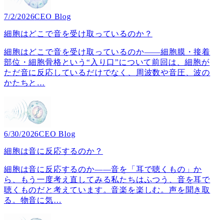
7/2/2026
CEO Blog
細胞はどこで音を受け取っているのか？
細胞はどこで音を受け取っているのか――細胞膜・接着
部位・細胞骨格という“入り口”について前回は、細胞が
ただ音に反応しているだけでなく、周波数や音圧、波の
かたちと
…
6/30/2026
CEO Blog
細胞は音に反応するのか？
細胞は音に反応するのか――音を「耳で聴くもの」か
ら、もう一度考え直してみる私たちはふつう、音を耳で
聴くものだと考えています。音楽を楽しむ。声を聞き取
る。物音に気
…