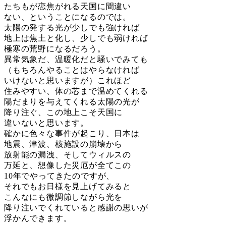
たちもが恋焦がれる天国に間違い
ない、ということになるのでは。
太陽の発する光が少しでも強ければ
地上は焦土と化し、少しでも弱ければ
極寒の荒野になるだろう。
異常気象だ、温暖化だと騒いでみても
（もちろんやることはやらなければ
いけないと思いますが）これほど
住みやすい、体の芯まで温めてくれる
陽だまりを与えてくれる太陽の光が
降り注ぐ、この地上こそ天国に
違いないと思います。
確かに色々な事件が起こり、日本は
地震、津波、核施設の崩壊から
放射能の漏洩、そしてウィルスの
万延と、想像した災厄が全てこの
10年でやってきたのですが、
それでもお日様を見上げてみると
こんなにも微調節しながら光を
降り注いでくれていると感謝の思いが
浮かんできます。