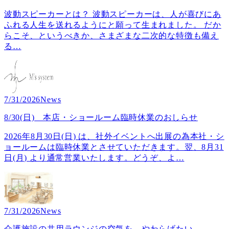
波動スピーカーとは？ 波動スピーカーは、人が喜びにあ
ふれる人生を送れるようにと願って生まれました。 だか
らこそ、というべきか、さまざまな二次的な特徴も備え
る
…
7/31/2026
News
8/30(日) 本店・ショールーム臨時休業のおしらせ
2026年8月30日(日) は、社外イベントへ出展の為本社・シ
ョールームは臨時休業とさせていただきます。翌、8月31
日(月) より通常営業いたします。どうぞ、よ
…
7/31/2026
News
介護施設の共用ラウンジの空気を、やわらげたい ──