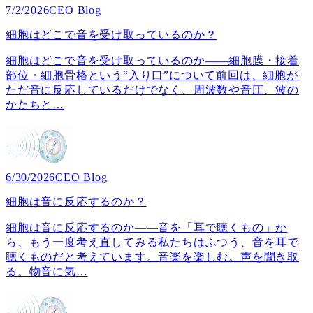
7/2/2026
CEO Blog
細胞はどこで音を受け取っているのか？
細胞はどこで音を受け取っているのか――細胞膜・接着
部位・細胞骨格という“入り口”について前回は、細胞が
ただ音に反応しているだけでなく、周波数や音圧、波の
かたちと
…
6/30/2026
CEO Blog
細胞は音に反応するのか？
細胞は音に反応するのか――音を「耳で聴くもの」か
ら、もう一度考え直してみる私たちはふつう、音を耳で
聴くものだと考えています。音楽を楽しむ。声を聞き取
る。物音に気
…