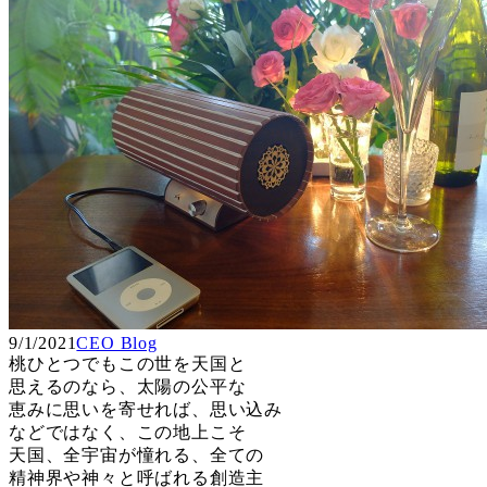
9/1/2021
CEO Blog
桃ひとつでもこの世を天国と
思えるのなら、太陽の公平な
恵みに思いを寄せれば、思い込み
などではなく、この地上こそ
天国、全宇宙が憧れる、全ての
精神界や神々と呼ばれる創造主