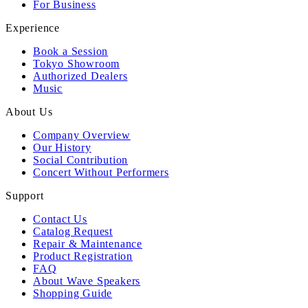
For Business
Experience
Book a Session
Tokyo Showroom
Authorized Dealers
Music
About Us
Company Overview
Our History
Social Contribution
Concert Without Performers
Support
Contact Us
Catalog Request
Repair & Maintenance
Product Registration
FAQ
About Wave Speakers
Shopping Guide