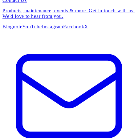
Contact Us
Products, maintenance, events & more. Get in touch with us.
We'd love to hear from you.
Blog
note
YouTube
Instagram
Facebook
X