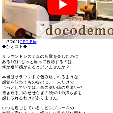
11/5/2021
CEO Blog
◆ひとコト◆
サラウンドシステムの音響を楽しむのに
ある1点にじっと座って視聴するのは、
何か違和感があると思いませんか？
本当はサラウンドで包み込まれるような
感覚を味わうものなのに、一人だけで
じっとしていては、森の深い緑の息遣いや、
透き通る川のせせらぎのf分の1の揺らぎを
感じ取れるわけがありません。
いつも過ごしているリビングルームの