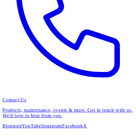
Contact Us
Products, maintenance, events & more. Get in touch with us.
We'd love to hear from you.
Blog
note
YouTube
Instagram
Facebook
X