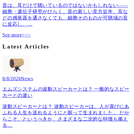
音は、耳だけで聴いているのではないかもしれない――
細胞・遺伝子研究がひらく、音の新しい見方近年、耳な
どの感覚器を通さなくても、細胞そのものが可聴域の音
に反応し、
…
See more>>>
Latest Articles
8/8/2026
News
エムズシステムの波動スピーカーとは？ 一般的なスピー
カーとの違い
波動スピーカーとは？ 波動スピーカーは、人が喜びにあ
ふれる人生を送れるようにと願って生まれました。 だか
らこそ、というべきか、さまざまな二次的な特徴も備え
る
…