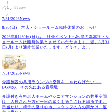
7/31/2026
News
8/30(日) 本店・ショールーム臨時休業のおしらせ
2026年8月30日(日) は、社外イベントへ出展の為本社・シ
ョールームは臨時休業とさせていただきます。翌、8月31
日(月) より通常営業いたします。どうぞ、よ
…
7/31/2026
News
介護施設の共用ラウンジの空気を、やわらげたい ──
BGMの、その先にある音環境
介護付き有料老人ホームやシニアマンションの共用空間
は、入居された方が一日の多くを過ごされる場所です。
日当たり、椅子の座り心地、スタッフの方の声かけ。運