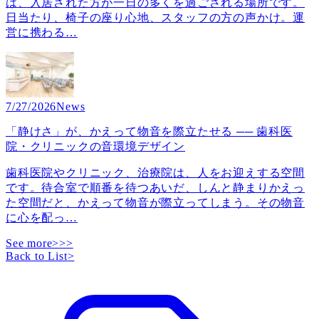
は、入居された方が一日の多くを過ごされる場所です。
日当たり、椅子の座り心地、スタッフの方の声かけ。運
営に携わる
…
7/27/2026
News
「静けさ」が、かえって物音を際立たせる ── 歯科医
院・クリニックの音環境デザイン
歯科医院やクリニック、治療院は、人をお迎えする空間
です。待合室で順番を待つあいだ、しんと静まりかえっ
た空間だと、かえって物音が際立ってしまう。その物音
に心を配っ
…
See more>>>
Back to List
>