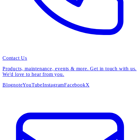
Contact Us
Products, maintenance, events & more. Get in touch with us.
We'd love to hear from you.
Blog
note
YouTube
Instagram
Facebook
X