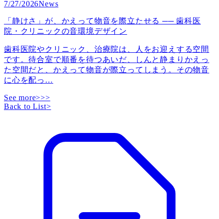
7/27/2026
News
「静けさ」が、かえって物音を際立たせる ── 歯科医
院・クリニックの音環境デザイン
歯科医院やクリニック、治療院は、人をお迎えする空間
です。待合室で順番を待つあいだ、しんと静まりかえっ
た空間だと、かえって物音が際立ってしまう。その物音
に心を配っ
…
See more>>>
Back to List
>