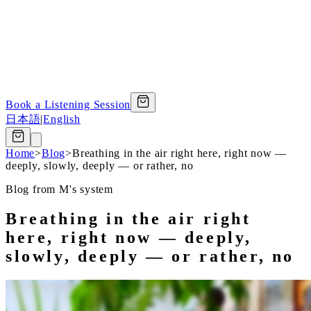
Book a Listening Session
日本語
|
English
Home
>
Blog
>
Breathing in the air right here, right now —
deeply, slowly, deeply — or rather, no
Blog from M's system
Breathing in the air right
here, right now — deeply,
slowly, deeply — or rather, no