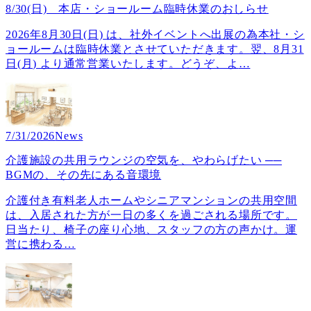
8/30(日) 本店・ショールーム臨時休業のおしらせ
2026年8月30日(日) は、社外イベントへ出展の為本社・シ
ョールームは臨時休業とさせていただきます。翌、8月31
日(月) より通常営業いたします。どうぞ、よ
…
7/31/2026
News
介護施設の共用ラウンジの空気を、やわらげたい ──
BGMの、その先にある音環境
介護付き有料老人ホームやシニアマンションの共用空間
は、入居された方が一日の多くを過ごされる場所です。
日当たり、椅子の座り心地、スタッフの方の声かけ。運
営に携わる
…