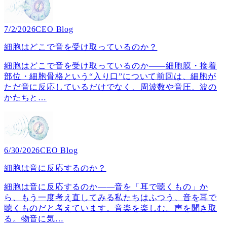
7/2/2026
CEO Blog
細胞はどこで音を受け取っているのか？
細胞はどこで音を受け取っているのか――細胞膜・接着
部位・細胞骨格という“入り口”について前回は、細胞が
ただ音に反応しているだけでなく、周波数や音圧、波の
かたちと
…
6/30/2026
CEO Blog
細胞は音に反応するのか？
細胞は音に反応するのか――音を「耳で聴くもの」か
ら、もう一度考え直してみる私たちはふつう、音を耳で
聴くものだと考えています。音楽を楽しむ。声を聞き取
る。物音に気
…