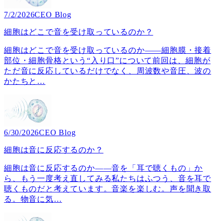
7/2/2026
CEO Blog
細胞はどこで音を受け取っているのか？
細胞はどこで音を受け取っているのか――細胞膜・接着
部位・細胞骨格という“入り口”について前回は、細胞が
ただ音に反応しているだけでなく、周波数や音圧、波の
かたちと
…
6/30/2026
CEO Blog
細胞は音に反応するのか？
細胞は音に反応するのか――音を「耳で聴くもの」か
ら、もう一度考え直してみる私たちはふつう、音を耳で
聴くものだと考えています。音楽を楽しむ。声を聞き取
る。物音に気
…