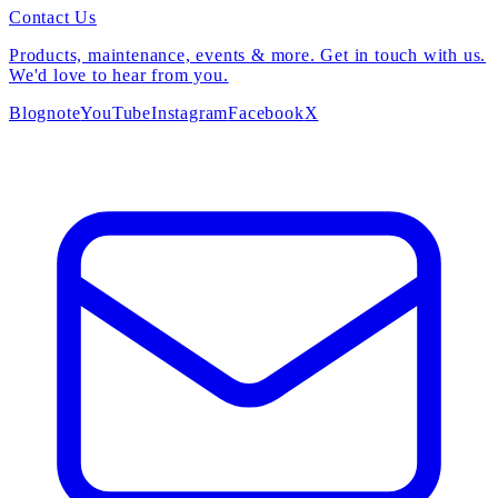
Contact Us
Products, maintenance, events & more. Get in touch with us.
We'd love to hear from you.
Blog
note
YouTube
Instagram
Facebook
X