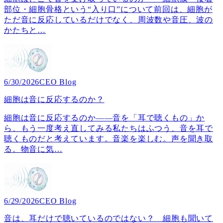
部位・細胞骨格という“入り口”について前回は、細胞が
ただ音に反応しているだけでなく、周波数や音圧、波の
かたちと
…
6/30/2026
CEO Blog
細胞は音に反応するのか？
細胞は音に反応するのか――音を「耳で聴くもの」か
ら、もう一度考え直してみる私たちはふつう、音を耳で
聴くものだと考えています。音楽を楽しむ。声を聞き取
る。物音に気
…
6/29/2026
CEO Blog
音は、耳だけで聴いているのではない？ 細胞も聞いて