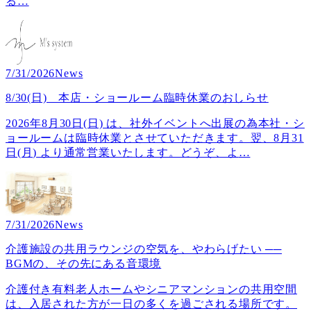
る
…
7/31/2026
News
8/30(日) 本店・ショールーム臨時休業のおしらせ
2026年8月30日(日) は、社外イベントへ出展の為本社・シ
ョールームは臨時休業とさせていただきます。翌、8月31
日(月) より通常営業いたします。どうぞ、よ
…
7/31/2026
News
介護施設の共用ラウンジの空気を、やわらげたい ──
BGMの、その先にある音環境
介護付き有料老人ホームやシニアマンションの共用空間
は、入居された方が一日の多くを過ごされる場所です。