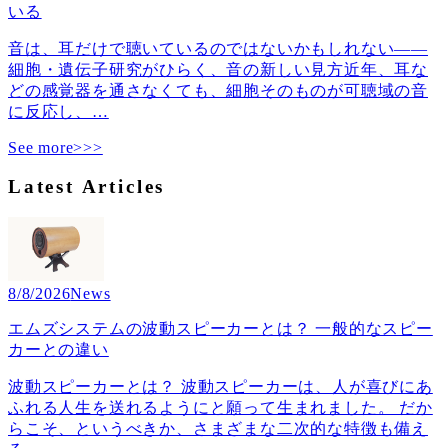
いる
音は、耳だけで聴いているのではないかもしれない――
細胞・遺伝子研究がひらく、音の新しい見方近年、耳な
どの感覚器を通さなくても、細胞そのものが可聴域の音
に反応し、
…
See more>>>
Latest Articles
8/8/2026
News
エムズシステムの波動スピーカーとは？ 一般的なスピー
カーとの違い
波動スピーカーとは？ 波動スピーカーは、人が喜びにあ
ふれる人生を送れるようにと願って生まれました。 だか
らこそ、というべきか、さまざまな二次的な特徴も備え