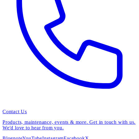
Contact Us
Products, maintenance, events & more. Get in touch with us.
We'd love to hear from you.
Blog
note
YouTube
Instagram
Facebook
X