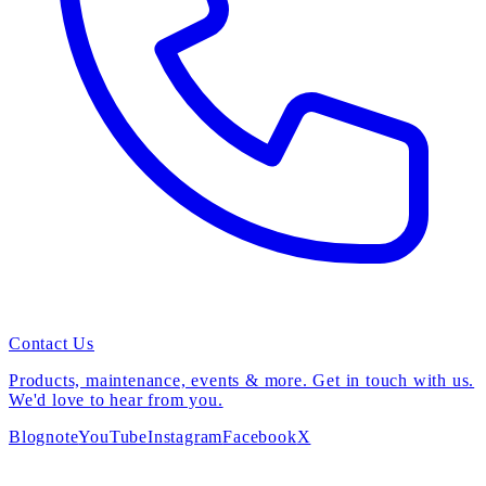
Contact Us
Products, maintenance, events & more. Get in touch with us.
We'd love to hear from you.
Blog
note
YouTube
Instagram
Facebook
X