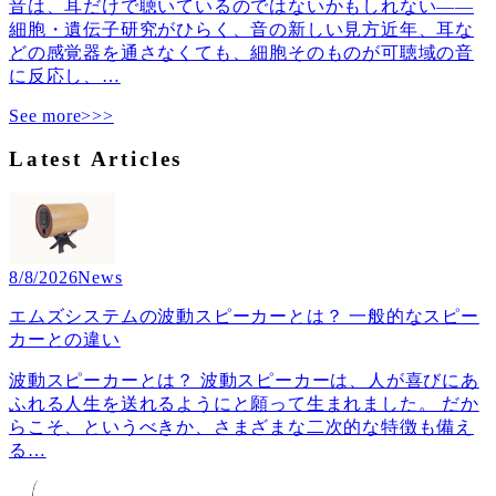
音は、耳だけで聴いているのではないかもしれない――
細胞・遺伝子研究がひらく、音の新しい見方近年、耳な
どの感覚器を通さなくても、細胞そのものが可聴域の音
に反応し、
…
See more>>>
Latest Articles
8/8/2026
News
エムズシステムの波動スピーカーとは？ 一般的なスピー
カーとの違い
波動スピーカーとは？ 波動スピーカーは、人が喜びにあ
ふれる人生を送れるようにと願って生まれました。 だか
らこそ、というべきか、さまざまな二次的な特徴も備え
る
…