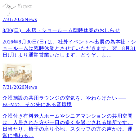
7/31/2026
News
8/30(日) 本店・ショールーム臨時休業のおしらせ
2026年8月30日(日) は、社外イベントへ出展の為本社・シ
ョールームは臨時休業とさせていただきます。翌、8月31
日(月) より通常営業いたします。どうぞ、よ
…
7/31/2026
News
介護施設の共用ラウンジの空気を、やわらげたい ──
BGMの、その先にある音環境
介護付き有料老人ホームやシニアマンションの共用空間
は、入居された方が一日の多くを過ごされる場所です。
日当たり、椅子の座り心地、スタッフの方の声かけ。運
営に携わる
…