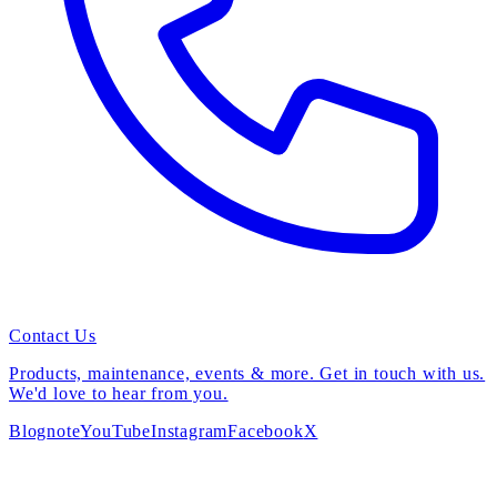
Contact Us
Products, maintenance, events & more. Get in touch with us.
We'd love to hear from you.
Blog
note
YouTube
Instagram
Facebook
X