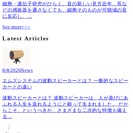
細胞・遺伝子研究がひらく、音の新しい見方近年、耳な
どの感覚器を通さなくても、細胞そのものが可聴域の音
に反応し、
…
See more>>>
Latest Articles
8/8/2026
News
エムズシステムの波動スピーカーとは？ 一般的なスピー
カーとの違い
波動スピーカーとは？ 波動スピーカーは、人が喜びにあ
ふれる人生を送れるようにと願って生まれました。 だか
らこそ、というべきか、さまざまな二次的な特徴も備え
る
…