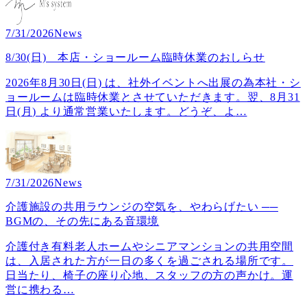
7/31/2026
News
8/30(日) 本店・ショールーム臨時休業のおしらせ
2026年8月30日(日) は、社外イベントへ出展の為本社・シ
ョールームは臨時休業とさせていただきます。翌、8月31
日(月) より通常営業いたします。どうぞ、よ
…
7/31/2026
News
介護施設の共用ラウンジの空気を、やわらげたい ──
BGMの、その先にある音環境
介護付き有料老人ホームやシニアマンションの共用空間
は、入居された方が一日の多くを過ごされる場所です。
日当たり、椅子の座り心地、スタッフの方の声かけ。運
営に携わる
…