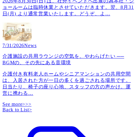
2026年8月30日(日) は、社外イベントへ出展の為本社・シ
ョールームは臨時休業とさせていただきます。翌、8月31
日(月) より通常営業いたします。どうぞ、よ
…
7/31/2026
News
介護施設の共用ラウンジの空気を、やわらげたい ──
BGMの、その先にある音環境
介護付き有料老人ホームやシニアマンションの共用空間
は、入居された方が一日の多くを過ごされる場所です。
日当たり、椅子の座り心地、スタッフの方の声かけ。運
営に携わる
…
See more>>>
Back to List
>