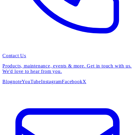
Contact Us
Products, maintenance, events & more. Get in touch with us.
We'd love to hear from you.
Blog
note
YouTube
Instagram
Facebook
X