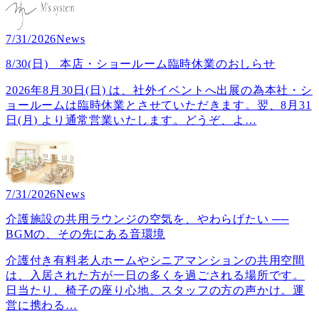
7/31/2026
News
8/30(日) 本店・ショールーム臨時休業のおしらせ
2026年8月30日(日) は、社外イベントへ出展の為本社・シ
ョールームは臨時休業とさせていただきます。翌、8月31
日(月) より通常営業いたします。どうぞ、よ
…
7/31/2026
News
介護施設の共用ラウンジの空気を、やわらげたい ──
BGMの、その先にある音環境
介護付き有料老人ホームやシニアマンションの共用空間
は、入居された方が一日の多くを過ごされる場所です。
日当たり、椅子の座り心地、スタッフの方の声かけ。運
営に携わる
…