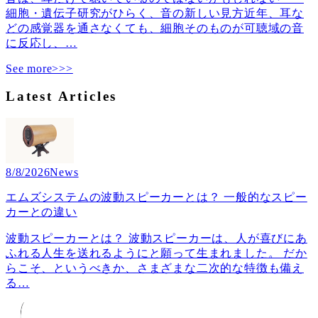
細胞・遺伝子研究がひらく、音の新しい見方近年、耳な
どの感覚器を通さなくても、細胞そのものが可聴域の音
に反応し、
…
See more>>>
Latest Articles
8/8/2026
News
エムズシステムの波動スピーカーとは？ 一般的なスピー
カーとの違い
波動スピーカーとは？ 波動スピーカーは、人が喜びにあ
ふれる人生を送れるようにと願って生まれました。 だか
らこそ、というべきか、さまざまな二次的な特徴も備え
る
…