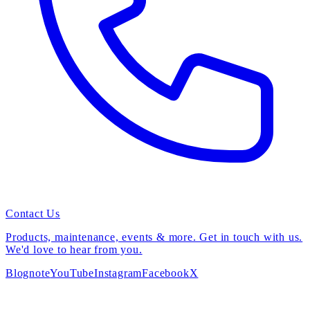
Contact Us
Products, maintenance, events & more. Get in touch with us.
We'd love to hear from you.
Blog
note
YouTube
Instagram
Facebook
X