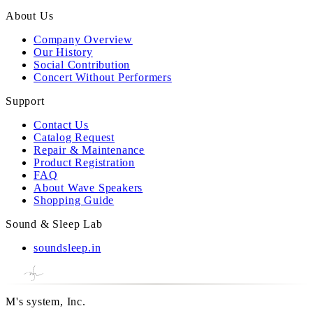
About Us
Company Overview
Our History
Social Contribution
Concert Without Performers
Support
Contact Us
Catalog Request
Repair & Maintenance
Product Registration
FAQ
About Wave Speakers
Shopping Guide
Sound & Sleep Lab
soundsleep.in
M's system, Inc.