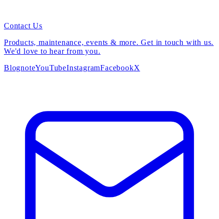
Contact Us
Products, maintenance, events & more. Get in touch with us.
We'd love to hear from you.
Blog
note
YouTube
Instagram
Facebook
X