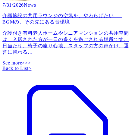
7/31/2026
News
介護施設の共用ラウンジの空気を、やわらげたい ──
BGMの、その先にある音環境
介護付き有料老人ホームやシニアマンションの共用空間
は、入居された方が一日の多くを過ごされる場所です。
日当たり、椅子の座り心地、スタッフの方の声かけ。運
営に携わる
…
See more>>>
Back to List
>