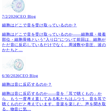
7/2/2026
CEO Blog
細胞はどこで音を受け取っているのか？
細胞はどこで音を受け取っているのか――細胞膜・接着
部位・細胞骨格という“入り口”について前回は、細胞が
ただ音に反応しているだけでなく、周波数や音圧、波の
かたちと
…
6/30/2026
CEO Blog
細胞は音に反応するのか？
細胞は音に反応するのか――音を「耳で聴くもの」か
ら、もう一度考え直してみる私たちはふつう、音を耳で
聴くものだと考えています。音楽を楽しむ。声を聞き取
る。物音に気
…