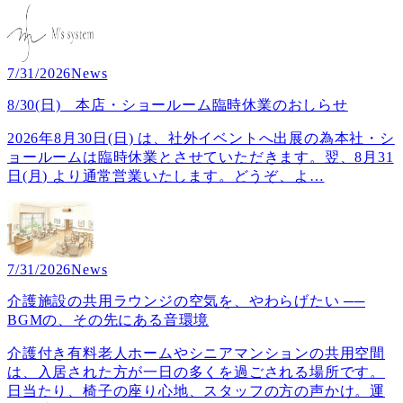
7/31/2026
News
8/30(日) 本店・ショールーム臨時休業のおしらせ
2026年8月30日(日) は、社外イベントへ出展の為本社・シ
ョールームは臨時休業とさせていただきます。翌、8月31
日(月) より通常営業いたします。どうぞ、よ
…
7/31/2026
News
介護施設の共用ラウンジの空気を、やわらげたい ──
BGMの、その先にある音環境
介護付き有料老人ホームやシニアマンションの共用空間
は、入居された方が一日の多くを過ごされる場所です。
日当たり、椅子の座り心地、スタッフの方の声かけ。運