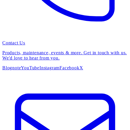
Contact Us
Products, maintenance, events & more. Get in touch with us.
We'd love to hear from you.
Blog
note
YouTube
Instagram
Facebook
X