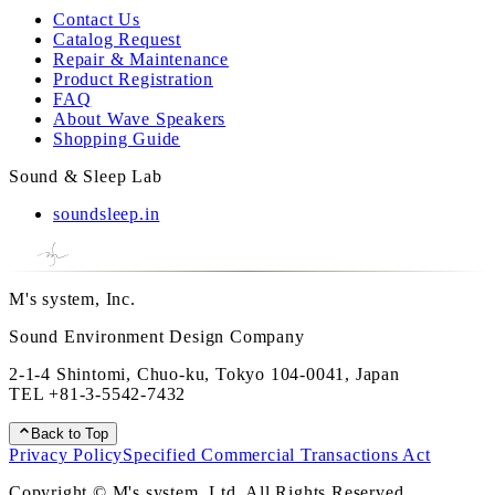
Contact Us
Catalog Request
Repair & Maintenance
Product Registration
FAQ
About Wave Speakers
Shopping Guide
Sound & Sleep Lab
soundsleep.in
M's system, Inc.
Sound Environment Design Company
2-1-4 Shintomi, Chuo-ku, Tokyo 104-0041, Japan
TEL
+81-3-5542-7432
Back to Top
Privacy Policy
Specified Commercial Transactions Act
Copyright © M's system, Ltd. All Rights Reserved.