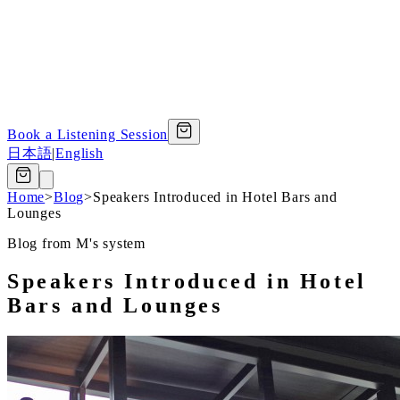
Book a Listening Session
日本語
|
English
Home
>
Blog
>
Speakers Introduced in Hotel Bars and
Lounges
Blog from M's system
Speakers Introduced in Hotel
Bars and Lounges