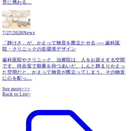
営に携わる
…
7/27/2026
News
「静けさ」が、かえって物音を際立たせる ── 歯科医
院・クリニックの音環境デザイン
歯科医院やクリニック、治療院は、人をお迎えする空間
です。待合室で順番を待つあいだ、しんと静まりかえっ
た空間だと、かえって物音が際立ってしまう。その物音
に心を配っ
…
See more>>>
Back to List
>