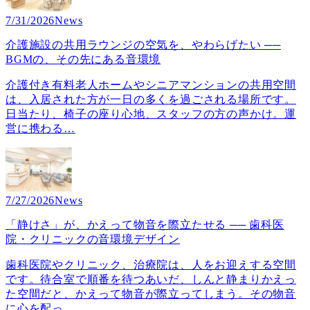
7/31/2026
News
介護施設の共用ラウンジの空気を、やわらげたい ──
BGMの、その先にある音環境
介護付き有料老人ホームやシニアマンションの共用空間
は、入居された方が一日の多くを過ごされる場所です。
日当たり、椅子の座り心地、スタッフの方の声かけ。運
営に携わる
…
7/27/2026
News
「静けさ」が、かえって物音を際立たせる ── 歯科医
院・クリニックの音環境デザイン
歯科医院やクリニック、治療院は、人をお迎えする空間
です。待合室で順番を待つあいだ、しんと静まりかえっ
た空間だと、かえって物音が際立ってしまう。その物音
に心を配っ
…