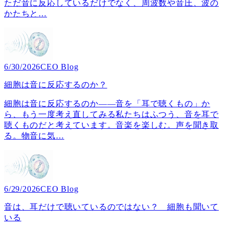
ただ音に反応しているだけでなく、周波数や音圧、波の
かたちと
…
6/30/2026
CEO Blog
細胞は音に反応するのか？
細胞は音に反応するのか――音を「耳で聴くもの」か
ら、もう一度考え直してみる私たちはふつう、音を耳で
聴くものだと考えています。音楽を楽しむ。声を聞き取
る。物音に気
…
6/29/2026
CEO Blog
音は、耳だけで聴いているのではない？ 細胞も聞いて
いる