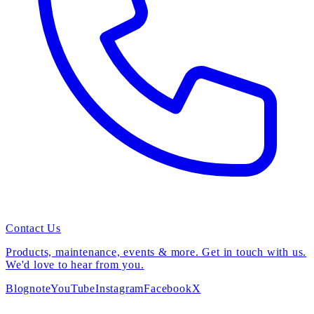
Contact Us
Products, maintenance, events & more. Get in touch with us.
We'd love to hear from you.
Blog
note
YouTube
Instagram
Facebook
X