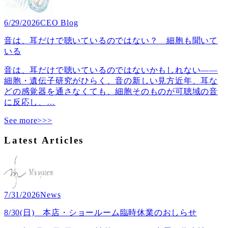
6/29/2026
CEO Blog
音は、耳だけで聴いているのではない？ 細胞も聞いて
いる
音は、耳だけで聴いているのではないかもしれない――
細胞・遺伝子研究がひらく、音の新しい見方近年、耳な
どの感覚器を通さなくても、細胞そのものが可聴域の音
に反応し、
…
See more>>>
Latest Articles
7/31/2026
News
8/30(日) 本店・ショールーム臨時休業のおしらせ