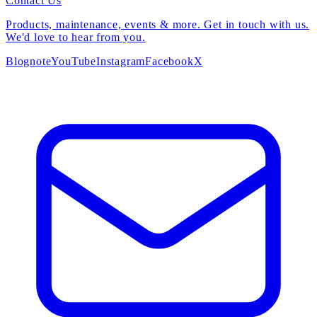
Contact Us
Products, maintenance, events & more. Get in touch with us.
We'd love to hear from you.
Blog
note
YouTube
Instagram
Facebook
X