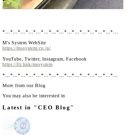
*…*…*…*…*…*…*…*…*…*…*…*…*…*…*…
M's System WebSite
https://mssystem.co.jp/
YouTube, Twitter, Instagram, Facebook
https://lit.link/mssystem
*…*…*…*…*…*…*…*…*…*…*…*…*…*…*…
More from our Blog
You may also be interested in
Latest in "CEO Blog"