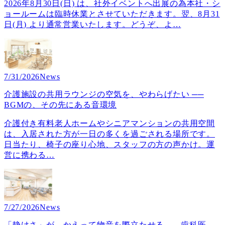
2026年8月30日(日) は、社外イベントへ出展の為本社・シ
ョールームは臨時休業とさせていただきます。翌、8月31
日(月) より通常営業いたします。どうぞ、よ
…
7/31/2026
News
介護施設の共用ラウンジの空気を、やわらげたい ──
BGMの、その先にある音環境
介護付き有料老人ホームやシニアマンションの共用空間
は、入居された方が一日の多くを過ごされる場所です。
日当たり、椅子の座り心地、スタッフの方の声かけ。運
営に携わる
…
7/27/2026
News
「静けさ」が、かえって物音を際立たせる ── 歯科医