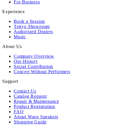
For Business
Experience
Book a Session
Tokyo Showroom
Authorized Dealers
Music
About Us
Company Overview
Our History
Social Contribution
Concert Without Performers
Support
Contact Us
Catalog Request
Repair & Maintenance
Product Registration
FAQ
About Wave Speakers
Shopping Guide