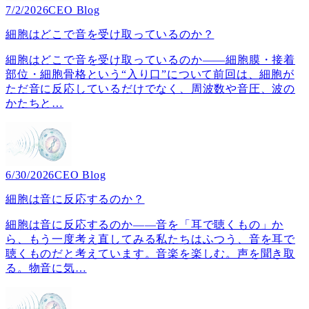
7/2/2026
CEO Blog
細胞はどこで音を受け取っているのか？
細胞はどこで音を受け取っているのか――細胞膜・接着
部位・細胞骨格という“入り口”について前回は、細胞が
ただ音に反応しているだけでなく、周波数や音圧、波の
かたちと
…
6/30/2026
CEO Blog
細胞は音に反応するのか？
細胞は音に反応するのか――音を「耳で聴くもの」か
ら、もう一度考え直してみる私たちはふつう、音を耳で
聴くものだと考えています。音楽を楽しむ。声を聞き取
る。物音に気
…