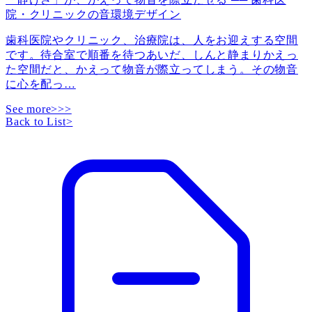
院・クリニックの音環境デザイン
歯科医院やクリニック、治療院は、人をお迎えする空間
です。待合室で順番を待つあいだ、しんと静まりかえっ
た空間だと、かえって物音が際立ってしまう。その物音
に心を配っ
…
See more>>>
Back to List
>