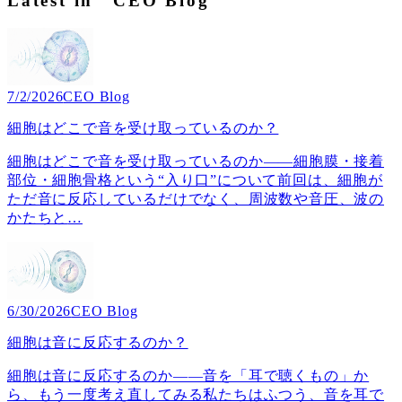
Latest in "CEO Blog"
7/2/2026
CEO Blog
細胞はどこで音を受け取っているのか？
細胞はどこで音を受け取っているのか――細胞膜・接着
部位・細胞骨格という“入り口”について前回は、細胞が
ただ音に反応しているだけでなく、周波数や音圧、波の
かたちと
…
6/30/2026
CEO Blog
細胞は音に反応するのか？
細胞は音に反応するのか――音を「耳で聴くもの」か
ら、もう一度考え直してみる私たちはふつう、音を耳で