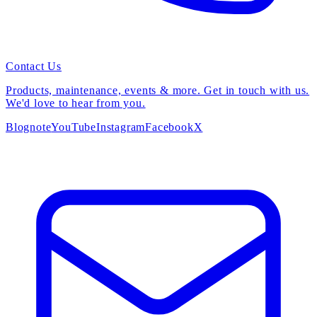
Contact Us
Products, maintenance, events & more. Get in touch with us.
We'd love to hear from you.
Blog
note
YouTube
Instagram
Facebook
X