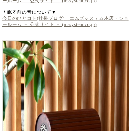
ールーム － 公式サイト － (mssystem.co.jp)
＊眠る前の音について▼
今日のひとコト(社長ブログ)｜エムズシステム本店・ショ
ールーム － 公式サイト － (mssystem.co.jp)