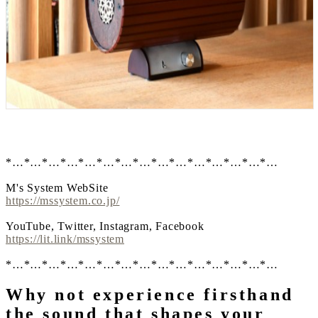
*…*…*…*…*…*…*…*…*…*…*…*…*…*…*…
M's System WebSite
https://mssystem.co.jp/
YouTube, Twitter, Instagram, Facebook
https://lit.link/mssystem
*…*…*…*…*…*…*…*…*…*…*…*…*…*…*…
Why not experience firsthand
the sound that shapes your