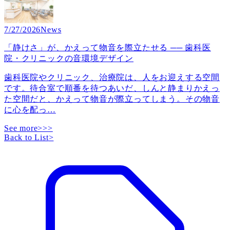
7/27/2026
News
「静けさ」が、かえって物音を際立たせる ── 歯科医
院・クリニックの音環境デザイン
歯科医院やクリニック、治療院は、人をお迎えする空間
です。待合室で順番を待つあいだ、しんと静まりかえっ
た空間だと、かえって物音が際立ってしまう。その物音
に心を配っ
…
See more>>>
Back to List
>