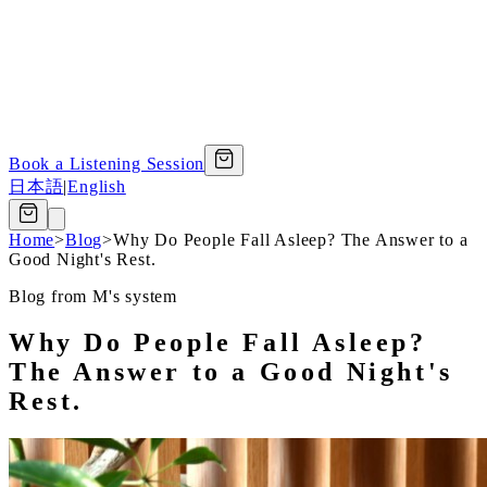
Book a Listening Session
日本語
|
English
Home
>
Blog
>
Why Do People Fall Asleep? The Answer to a
Good Night's Rest.
Blog from M's system
Why Do People Fall Asleep?
The Answer to a Good Night's
Rest.