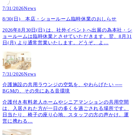
7/31/2026
News
8/30(日) 本店・ショールーム臨時休業のおしらせ
2026年8月30日(日) は、社外イベントへ出展の為本社・シ
ョールームは臨時休業とさせていただきます。翌、8月31
日(月) より通常営業いたします。どうぞ、よ
…
7/31/2026
News
介護施設の共用ラウンジの空気を、やわらげたい ──
BGMの、その先にある音環境
介護付き有料老人ホームやシニアマンションの共用空間
は、入居された方が一日の多くを過ごされる場所です。
日当たり、椅子の座り心地、スタッフの方の声かけ。運
営に携わる
…