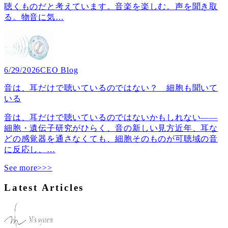
聴くものだと考えています。音楽を楽しむ。声を聞き取
る。物音に気
…
6/29/2026
CEO Blog
音は、耳だけで聴いているのではない？ 細胞も聞いて
いる
音は、耳だけで聴いているのではないかもしれない――
細胞・遺伝子研究がひらく、音の新しい見方近年、耳な
どの感覚器を通さなくても、細胞そのものが可聴域の音
に反応し、
…
See more>>>
Latest Articles