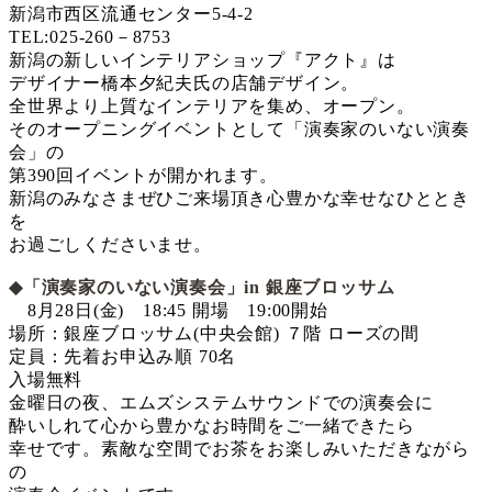
新潟市西区流通センター5-4-2
TEL:025-260－8753
新潟の新しいインテリアショップ『アクト』は
デザイナー橋本夕紀夫氏の店舗デザイン。
全世界より上質なインテリアを集め、オープン。
そのオープニングイベントとして「演奏家のいない演奏
会」の
第390回イベントが開かれます。
新潟のみなさまぜひご来場頂き心豊かな幸せなひととき
を
お過ごしくださいませ。
◆「演奏家のいない演奏会」in 銀座ブロッサム
8月28日(金) 18:45 開場 19:00開始
場所：銀座ブロッサム(中央会館) ７階 ローズの間
定員：先着お申込み順 70名
入場無料
金曜日の夜、エムズシステムサウンドでの演奏会に
酔いしれて心から豊かなお時間をご一緒できたら
幸せです。素敵な空間でお茶をお楽しみいただきながら
の