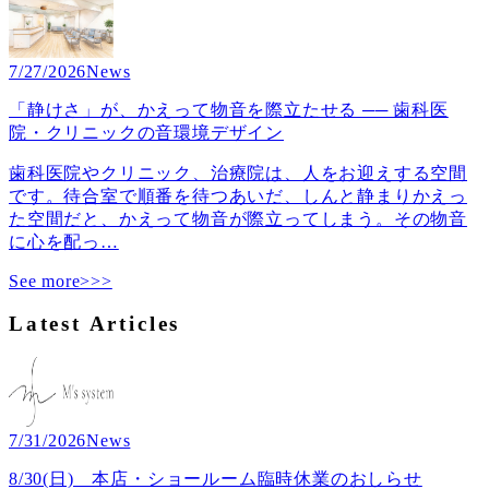
7/27/2026
News
「静けさ」が、かえって物音を際立たせる ── 歯科医
院・クリニックの音環境デザイン
歯科医院やクリニック、治療院は、人をお迎えする空間
です。待合室で順番を待つあいだ、しんと静まりかえっ
た空間だと、かえって物音が際立ってしまう。その物音
に心を配っ
…
See more>>>
Latest Articles
7/31/2026
News
8/30(日) 本店・ショールーム臨時休業のおしらせ