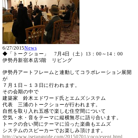
6/27/2015
News
◆「トークショー」 7月4日（土）13：00～14：00
伊勢丹新宿本店5階 リビング
伊勢丹アートフレームと連動してコラボレーション展開
が
７月１日～１３日に行われます。
その会期の中で
建築家 鈴木エドワード氏とエムズシステム
代表 三浦のトークショーが行われます。
自然を取り入れ五感で楽しむ住空間について
空気・水・音をテーマに縦横無尽に語り合います。
トークの合い間にテーマに沿った楽曲もエムズ
システムのスピーカーでお楽しみ頂けます。
http://www.isetanguide.com/20150701/coco/event.html