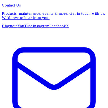
Contact Us
Products, maintenance, events & more. Get in touch with us.
We'd love to hear from you.
Blog
note
YouTube
Instagram
Facebook
X