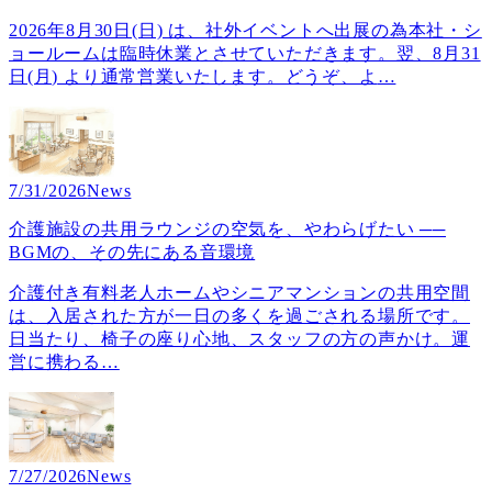
2026年8月30日(日) は、社外イベントへ出展の為本社・シ
ョールームは臨時休業とさせていただきます。翌、8月31
日(月) より通常営業いたします。どうぞ、よ
…
7/31/2026
News
介護施設の共用ラウンジの空気を、やわらげたい ──
BGMの、その先にある音環境
介護付き有料老人ホームやシニアマンションの共用空間
は、入居された方が一日の多くを過ごされる場所です。
日当たり、椅子の座り心地、スタッフの方の声かけ。運
営に携わる
…
7/27/2026
News