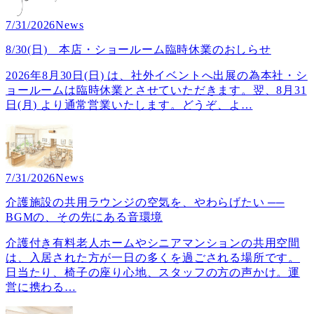
7/31/2026
News
8/30(日) 本店・ショールーム臨時休業のおしらせ
2026年8月30日(日) は、社外イベントへ出展の為本社・シ
ョールームは臨時休業とさせていただきます。翌、8月31
日(月) より通常営業いたします。どうぞ、よ
…
7/31/2026
News
介護施設の共用ラウンジの空気を、やわらげたい ──
BGMの、その先にある音環境
介護付き有料老人ホームやシニアマンションの共用空間
は、入居された方が一日の多くを過ごされる場所です。
日当たり、椅子の座り心地、スタッフの方の声かけ。運
営に携わる
…