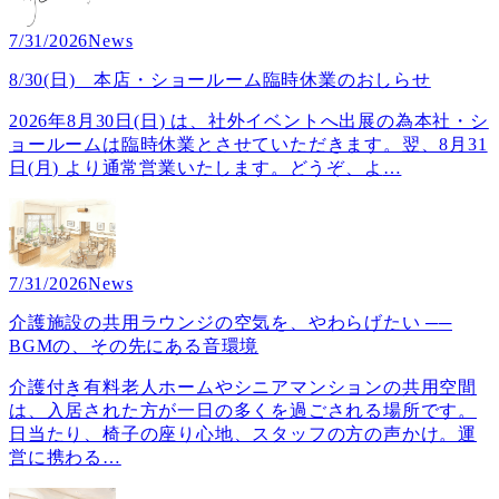
7/31/2026
News
8/30(日) 本店・ショールーム臨時休業のおしらせ
2026年8月30日(日) は、社外イベントへ出展の為本社・シ
ョールームは臨時休業とさせていただきます。翌、8月31
日(月) より通常営業いたします。どうぞ、よ
…
7/31/2026
News
介護施設の共用ラウンジの空気を、やわらげたい ──
BGMの、その先にある音環境
介護付き有料老人ホームやシニアマンションの共用空間
は、入居された方が一日の多くを過ごされる場所です。
日当たり、椅子の座り心地、スタッフの方の声かけ。運
営に携わる
…