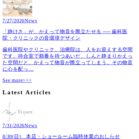
7/27/2026
News
「静けさ」が、かえって物音を際立たせる ── 歯科医
院・クリニックの音環境デザイン
歯科医院やクリニック、治療院は、人をお迎えする空間
です。待合室で順番を待つあいだ、しんと静まりかえっ
た空間だと、かえって物音が際立ってしまう。その物音
に心を配っ
…
See more>>>
Latest Articles
7/31/2026
News
8/30(日) 本店・ショールーム臨時休業のおしらせ