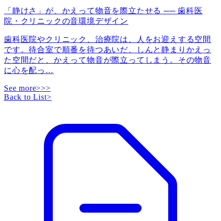
「静けさ」が、かえって物音を際立たせる ── 歯科医
院・クリニックの音環境デザイン
歯科医院やクリニック、治療院は、人をお迎えする空間
です。待合室で順番を待つあいだ、しんと静まりかえっ
た空間だと、かえって物音が際立ってしまう。その物音
に心を配っ
…
See more>>>
Back to List
>