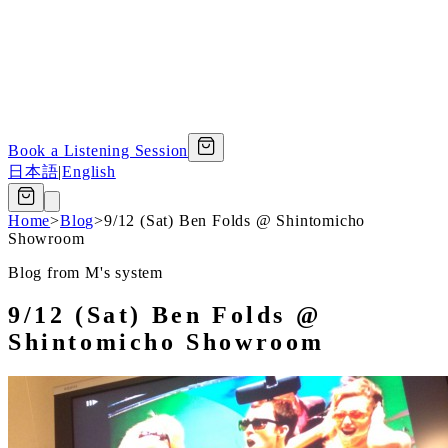
Book a Listening Session
日本語
|
English
Home
>
Blog
>
9/12 (Sat) Ben Folds @ Shintomicho
Showroom
Blog from M's system
9/12 (Sat) Ben Folds @
Shintomicho Showroom