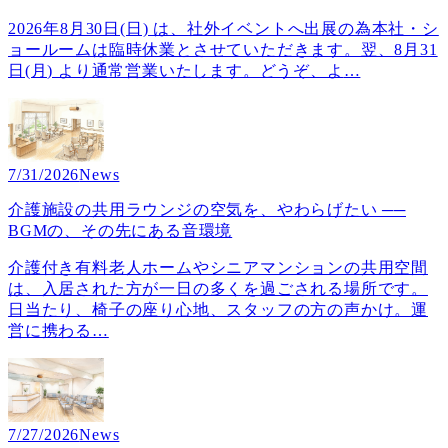
2026年8月30日(日) は、社外イベントへ出展の為本社・シ
ョールームは臨時休業とさせていただきます。翌、8月31
日(月) より通常営業いたします。どうぞ、よ
…
7/31/2026
News
介護施設の共用ラウンジの空気を、やわらげたい ──
BGMの、その先にある音環境
介護付き有料老人ホームやシニアマンションの共用空間
は、入居された方が一日の多くを過ごされる場所です。
日当たり、椅子の座り心地、スタッフの方の声かけ。運
営に携わる
…
7/27/2026
News