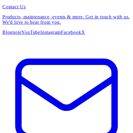
Contact Us
Products, maintenance, events & more. Get in touch with us.
We'd love to hear from you.
Blog
note
YouTube
Instagram
Facebook
X