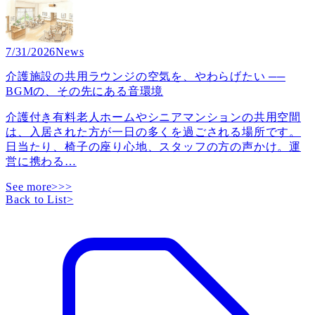
7/31/2026
News
介護施設の共用ラウンジの空気を、やわらげたい ──
BGMの、その先にある音環境
介護付き有料老人ホームやシニアマンションの共用空間
は、入居された方が一日の多くを過ごされる場所です。
日当たり、椅子の座り心地、スタッフの方の声かけ。運
営に携わる
…
See more>>>
Back to List
>