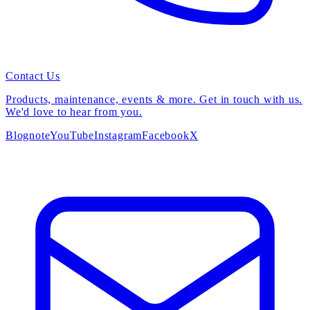
Contact Us
Products, maintenance, events & more. Get in touch with us.
We'd love to hear from you.
Blog
note
YouTube
Instagram
Facebook
X