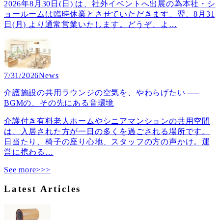
2026年8月30日(日) は、社外イベントへ出展の為本社・シ
ョールームは臨時休業とさせていただきます。翌、8月31
日(月) より通常営業いたします。どうぞ、よ
…
7/31/2026
News
介護施設の共用ラウンジの空気を、やわらげたい ──
BGMの、その先にある音環境
介護付き有料老人ホームやシニアマンションの共用空間
は、入居された方が一日の多くを過ごされる場所です。
日当たり、椅子の座り心地、スタッフの方の声かけ。運
営に携わる
…
See more>>>
Latest Articles