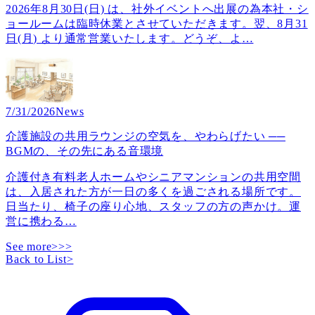
2026年8月30日(日) は、社外イベントへ出展の為本社・シ
ョールームは臨時休業とさせていただきます。翌、8月31
日(月) より通常営業いたします。どうぞ、よ
…
7/31/2026
News
介護施設の共用ラウンジの空気を、やわらげたい ──
BGMの、その先にある音環境
介護付き有料老人ホームやシニアマンションの共用空間
は、入居された方が一日の多くを過ごされる場所です。
日当たり、椅子の座り心地、スタッフの方の声かけ。運
営に携わる
…
See more>>>
Back to List
>