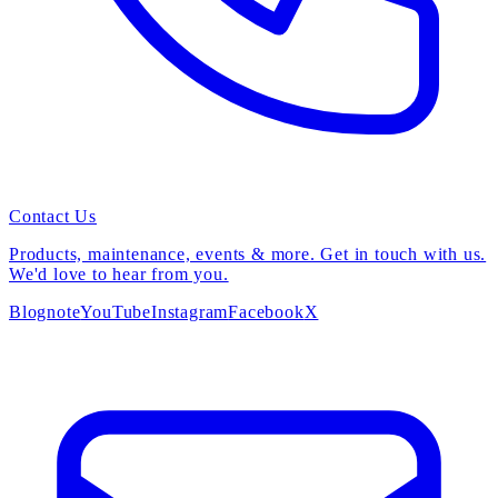
Contact Us
Products, maintenance, events & more. Get in touch with us.
We'd love to hear from you.
Blog
note
YouTube
Instagram
Facebook
X