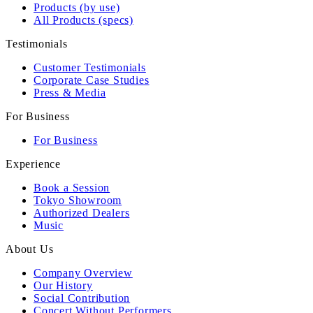
Products (by use)
All Products (specs)
Testimonials
Customer Testimonials
Corporate Case Studies
Press & Media
For Business
For Business
Experience
Book a Session
Tokyo Showroom
Authorized Dealers
Music
About Us
Company Overview
Our History
Social Contribution
Concert Without Performers