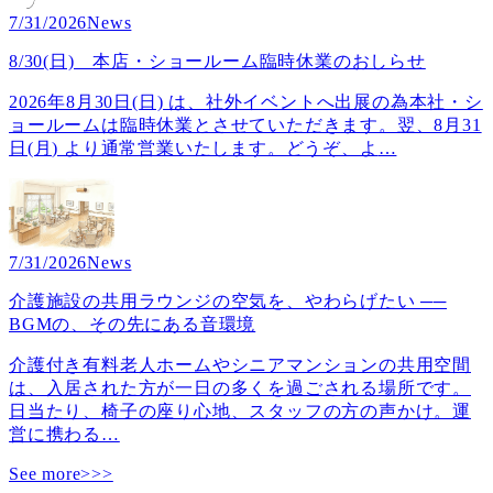
7/31/2026
News
8/30(日) 本店・ショールーム臨時休業のおしらせ
2026年8月30日(日) は、社外イベントへ出展の為本社・シ
ョールームは臨時休業とさせていただきます。翌、8月31
日(月) より通常営業いたします。どうぞ、よ
…
7/31/2026
News
介護施設の共用ラウンジの空気を、やわらげたい ──
BGMの、その先にある音環境
介護付き有料老人ホームやシニアマンションの共用空間
は、入居された方が一日の多くを過ごされる場所です。
日当たり、椅子の座り心地、スタッフの方の声かけ。運
営に携わる
…
See more>>>