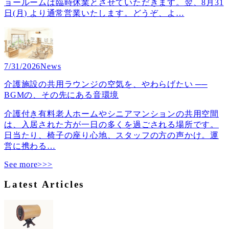
ョールームは臨時休業とさせていただきます。翌、8月31
日(月) より通常営業いたします。どうぞ、よ
…
7/31/2026
News
介護施設の共用ラウンジの空気を、やわらげたい ──
BGMの、その先にある音環境
介護付き有料老人ホームやシニアマンションの共用空間
は、入居された方が一日の多くを過ごされる場所です。
日当たり、椅子の座り心地、スタッフの方の声かけ。運
営に携わる
…
See more>>>
Latest Articles