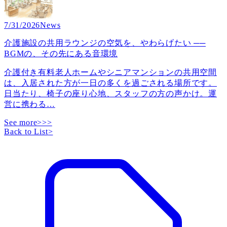
7/31/2026
News
介護施設の共用ラウンジの空気を、やわらげたい ──
BGMの、その先にある音環境
介護付き有料老人ホームやシニアマンションの共用空間
は、入居された方が一日の多くを過ごされる場所です。
日当たり、椅子の座り心地、スタッフの方の声かけ。運
営に携わる
…
See more>>>
Back to List
>