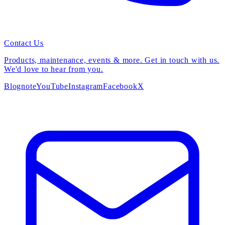
Contact Us
Products, maintenance, events & more. Get in touch with us.
We'd love to hear from you.
Blog
note
YouTube
Instagram
Facebook
X