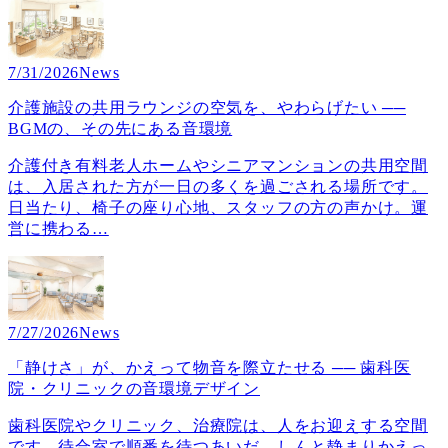
7/31/2026
News
介護施設の共用ラウンジの空気を、やわらげたい ──
BGMの、その先にある音環境
介護付き有料老人ホームやシニアマンションの共用空間
は、入居された方が一日の多くを過ごされる場所です。
日当たり、椅子の座り心地、スタッフの方の声かけ。運
営に携わる
…
7/27/2026
News
「静けさ」が、かえって物音を際立たせる ── 歯科医
院・クリニックの音環境デザイン
歯科医院やクリニック、治療院は、人をお迎えする空間
です。待合室で順番を待つあいだ、しんと静まりかえっ