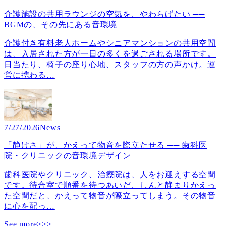
介護施設の共用ラウンジの空気を、やわらげたい ──
BGMの、その先にある音環境
介護付き有料老人ホームやシニアマンションの共用空間
は、入居された方が一日の多くを過ごされる場所です。
日当たり、椅子の座り心地、スタッフの方の声かけ。運
営に携わる
…
7/27/2026
News
「静けさ」が、かえって物音を際立たせる ── 歯科医
院・クリニックの音環境デザイン
歯科医院やクリニック、治療院は、人をお迎えする空間
です。待合室で順番を待つあいだ、しんと静まりかえっ
た空間だと、かえって物音が際立ってしまう。その物音
に心を配っ
…
See more>>>