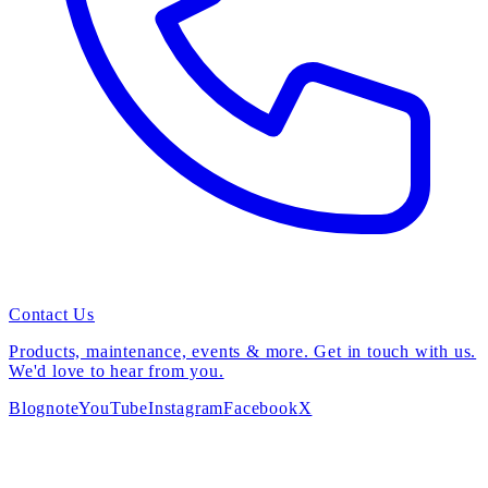
Contact Us
Products, maintenance, events & more. Get in touch with us.
We'd love to hear from you.
Blog
note
YouTube
Instagram
Facebook
X