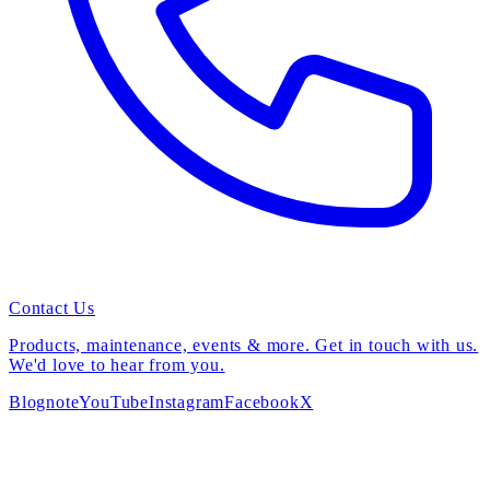
Contact Us
Products, maintenance, events & more. Get in touch with us.
We'd love to hear from you.
Blog
note
YouTube
Instagram
Facebook
X