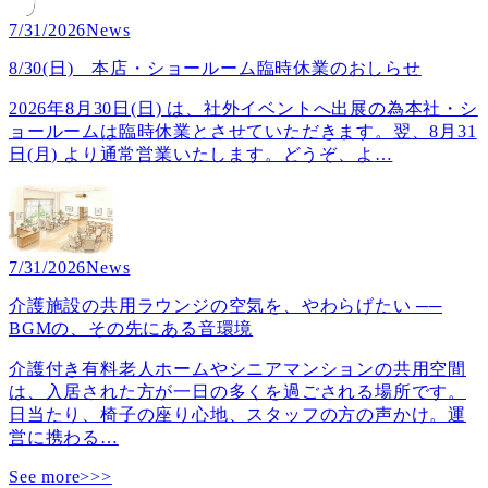
7/31/2026
News
8/30(日) 本店・ショールーム臨時休業のおしらせ
2026年8月30日(日) は、社外イベントへ出展の為本社・シ
ョールームは臨時休業とさせていただきます。翌、8月31
日(月) より通常営業いたします。どうぞ、よ
…
7/31/2026
News
介護施設の共用ラウンジの空気を、やわらげたい ──
BGMの、その先にある音環境
介護付き有料老人ホームやシニアマンションの共用空間
は、入居された方が一日の多くを過ごされる場所です。
日当たり、椅子の座り心地、スタッフの方の声かけ。運
営に携わる
…
See more>>>