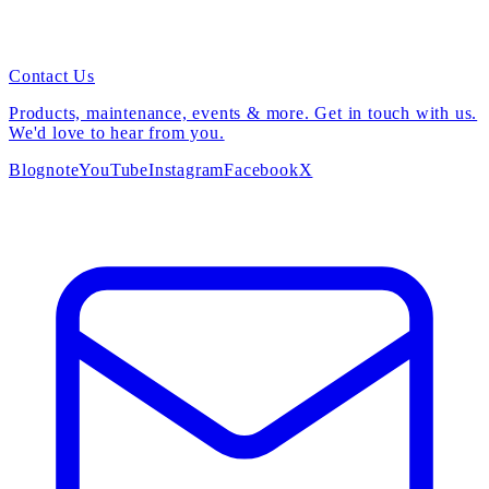
Contact Us
Products, maintenance, events & more. Get in touch with us.
We'd love to hear from you.
Blog
note
YouTube
Instagram
Facebook
X