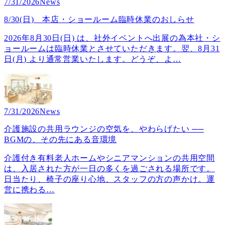
7/31/2026
News
8/30(日) 本店・ショールーム臨時休業のおしらせ
2026年8月30日(日) は、社外イベントへ出展の為本社・シ
ョールームは臨時休業とさせていただきます。翌、8月31
日(月) より通常営業いたします。どうぞ、よ
…
7/31/2026
News
介護施設の共用ラウンジの空気を、やわらげたい ──
BGMの、その先にある音環境
介護付き有料老人ホームやシニアマンションの共用空間
は、入居された方が一日の多くを過ごされる場所です。
日当たり、椅子の座り心地、スタッフの方の声かけ。運
営に携わる
…