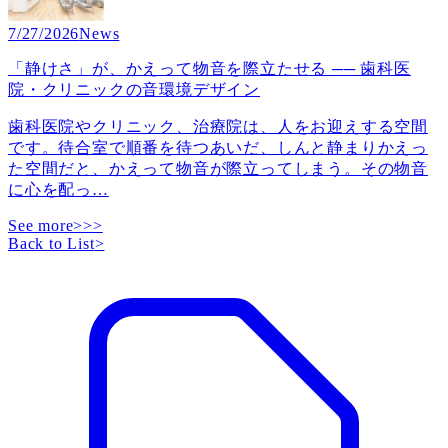
7/27/2026
News
「静けさ」が、かえって物音を際立たせる ── 歯科医
院・クリニックの音環境デザイン
歯科医院やクリニック、治療院は、人をお迎えする空間
です。待合室で順番を待つあいだ、しんと静まりかえっ
た空間だと、かえって物音が際立ってしまう。その物音
に心を配っ
…
See more>>>
Back to List
>