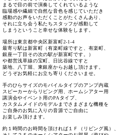
まるで目の前で演奏してくれているような
臨場感や繊細で自然な音色を感じていただき
感動のお声をいただくことがたくさんあり、
それに立ち会う私たちスタッフが感動して
しまうということ幸せな体験をします。
場所は東京都中央区新富町2-1-4
最寄り駅は新富町（有楽町線ですと、有楽町、
銀座一丁目その次の駅が新富町です。）
や都営浅草線の宝町、日比谷線ですと
築地、八丁堀、東銀座からお越し頂けます。
どうぞお気軽にお立ち寄りくださいませ。
手のひらサイズのモバイルタイプのアンプ内蔵
スピーカーからリビング用、ホームシアター用
講演会やイベント用のPAタイプ、
カスタムメイドのモデルまでさまざまな機種を
ご自身のお気に入りの音源でご自由に
お楽しみ頂けます。
約１時間のお時間を頂ければ１Ｆ（リビング風）、
そして２Ｆのホームシアターのお部屋（遊びや