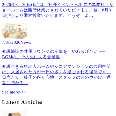
2026年8月30日(日) は、社外イベントへ出展の為本社・シ
ョールームは臨時休業とさせていただきます。翌、8月31
日(月) より通常営業いたします。どうぞ、よ
…
7/31/2026
News
介護施設の共用ラウンジの空気を、やわらげたい ──
BGMの、その先にある音環境
介護付き有料老人ホームやシニアマンションの共用空間
は、入居された方が一日の多くを過ごされる場所です。
日当たり、椅子の座り心地、スタッフの方の声かけ。運
営に携わる
…
See more>>>
Latest Articles