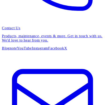
Contact Us
Products, maintenance, events & more. Get in touch with us.
We'd love to hear from you.
Blog
note
YouTube
Instagram
Facebook
X