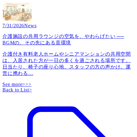
7/31/2026
News
介護施設の共用ラウンジの空気を、やわらげたい ──
BGMの、その先にある音環境
介護付き有料老人ホームやシニアマンションの共用空間
は、入居された方が一日の多くを過ごされる場所です。
日当たり、椅子の座り心地、スタッフの方の声かけ。運
営に携わる
…
See more>>>
Back to List
>