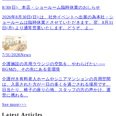
8/30(日) 本店・ショールーム臨時休業のおしらせ
2026年8月30日(日) は、社外イベントへ出展の為本社・シ
ョールームは臨時休業とさせていただきます。翌、8月31
日(月) より通常営業いたします。どうぞ、よ
…
7/31/2026
News
介護施設の共用ラウンジの空気を、やわらげたい ──
BGMの、その先にある音環境
介護付き有料老人ホームやシニアマンションの共用空間
は、入居された方が一日の多くを過ごされる場所です。
日当たり、椅子の座り心地、スタッフの方の声かけ。運
営に携わる
…
See more>>>
Latest Articles