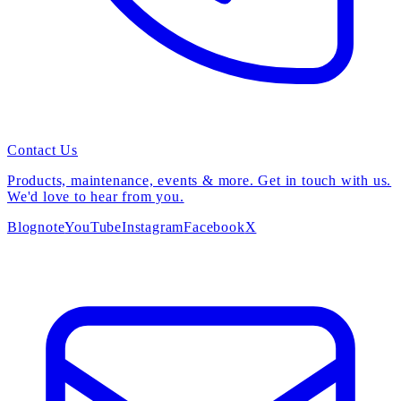
Contact Us
Products, maintenance, events & more. Get in touch with us.
We'd love to hear from you.
Blog
note
YouTube
Instagram
Facebook
X