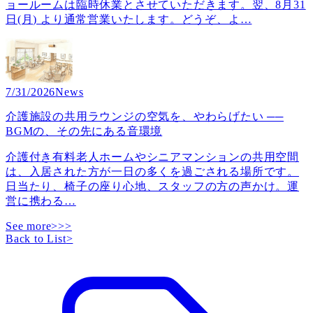
ョールームは臨時休業とさせていただきます。翌、8月31
日(月) より通常営業いたします。どうぞ、よ
…
7/31/2026
News
介護施設の共用ラウンジの空気を、やわらげたい ──
BGMの、その先にある音環境
介護付き有料老人ホームやシニアマンションの共用空間
は、入居された方が一日の多くを過ごされる場所です。
日当たり、椅子の座り心地、スタッフの方の声かけ。運
営に携わる
…
See more>>>
Back to List
>