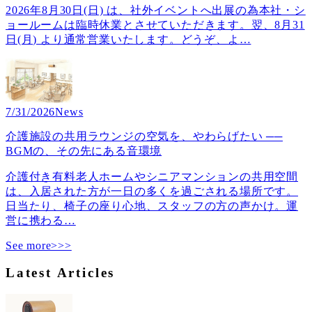
2026年8月30日(日) は、社外イベントへ出展の為本社・シ
ョールームは臨時休業とさせていただきます。翌、8月31
日(月) より通常営業いたします。どうぞ、よ
…
7/31/2026
News
介護施設の共用ラウンジの空気を、やわらげたい ──
BGMの、その先にある音環境
介護付き有料老人ホームやシニアマンションの共用空間
は、入居された方が一日の多くを過ごされる場所です。
日当たり、椅子の座り心地、スタッフの方の声かけ。運
営に携わる
…
See more>>>
Latest Articles