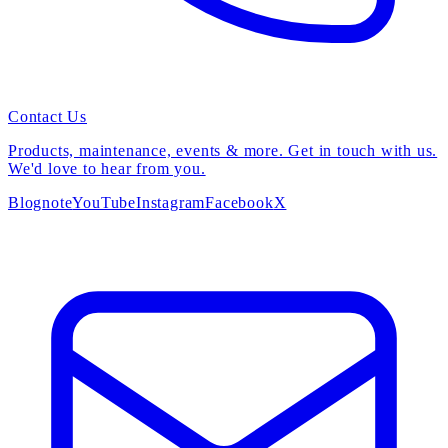
Contact Us
Products, maintenance, events & more. Get in touch with us.
We'd love to hear from you.
Blog
note
YouTube
Instagram
Facebook
X