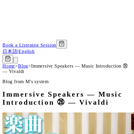
Book a Listening Session
日本語
|
English
Home
>
Blog
>
Immersive Speakers — Music Introduction ㉖
— Vivaldi
Blog from M's system
Immersive Speakers — Music
Introduction ㉖ — Vivaldi