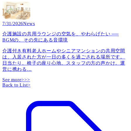
7/31/2026
News
介護施設の共用ラウンジの空気を、やわらげたい ──
BGMの、その先にある音環境
介護付き有料老人ホームやシニアマンションの共用空間
は、入居された方が一日の多くを過ごされる場所です。
日当たり、椅子の座り心地、スタッフの方の声かけ。運
営に携わる
…
See more>>>
Back to List
>