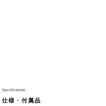
All day long
だから、長い時間も。
式典も、講義も、時間の長いものです。
音量で押さないぶん、長い時間でも音が張りつめませ
ん。
人の集まる場所ほど、音の質が効いてきます。
Specifications
仕様・付属品