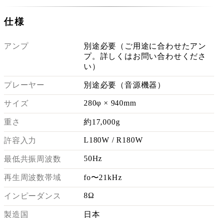
仕様
アンプ
別途必要（ご用途に合わせたアン
プ。詳しくはお問い合わせくださ
い）
プレーヤー
別途必要（音源機器）
280φ × 940mm
サイズ
重さ
約17,000g
L180W / R180W
許容入力
50Hz
最低共振周波数
再生周波数帯域
fo〜21kHz
8Ω
インピーダンス
製造国
日本