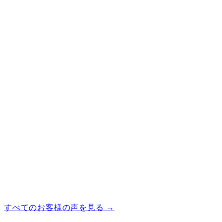
—
スピーカーケーブル 付属品に 1.5m × 2本 が含ま
れます。
つなぎ方
01
アンプの電源を切り、音量を最小まで下げます。
02
付属のスピーカーケーブルで、アンプのスピーカ
ー端子とスピーカー背面の端子をつなぎます。赤
（＋）と黒（−）を左右そろえてください。
03
音源機器をアンプにつなぎ、電源を入れて、音量
を少しずつ上げます。
すべてのお客様の声を見る →