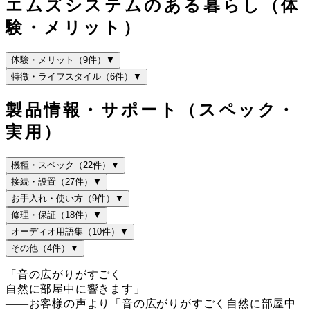
エムズシステムのある暮らし（体
験・メリット）
体験・メリット
（
9件
）
▼
特徴・ライフスタイル
（
6件
）
▼
製品情報・サポート（スペック・
実用）
機種・スペック
（
22件
）
▼
接続・設置
（
27件
）
▼
お手入れ・使い方
（
9件
）
▼
修理・保証
（
18件
）
▼
オーディオ用語集
（
10件
）
▼
その他
（
4件
）
▼
「音の広がりがすごく
自然に部屋中に響きます」
——お客様の声より
「音の広がりがすごく自然に部屋中