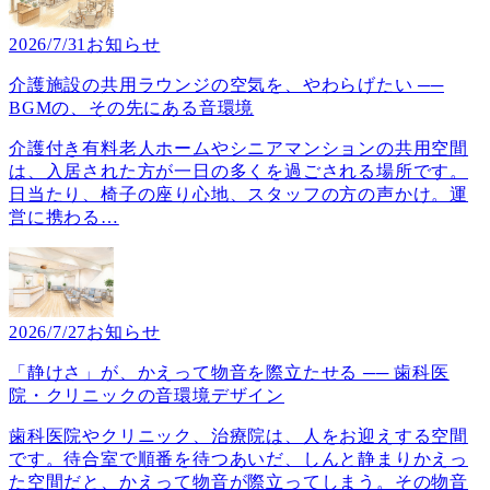
2026/7/31
お知らせ
介護施設の共用ラウンジの空気を、やわらげたい ──
BGMの、その先にある音環境
介護付き有料老人ホームやシニアマンションの共用空間
は、入居された方が一日の多くを過ごされる場所です。
日当たり、椅子の座り心地、スタッフの方の声かけ。運
営に携わる
…
2026/7/27
お知らせ
「静けさ」が、かえって物音を際立たせる ── 歯科医
院・クリニックの音環境デザイン
歯科医院やクリニック、治療院は、人をお迎えする空間
です。待合室で順番を待つあいだ、しんと静まりかえっ
た空間だと、かえって物音が際立ってしまう。その物音