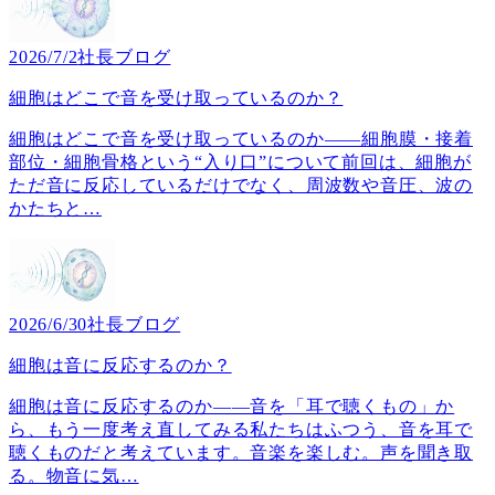
2026/7/2
社長ブログ
細胞はどこで音を受け取っているのか？
細胞はどこで音を受け取っているのか――細胞膜・接着
部位・細胞骨格という“入り口”について前回は、細胞が
ただ音に反応しているだけでなく、周波数や音圧、波の
かたちと
…
2026/6/30
社長ブログ
細胞は音に反応するのか？
細胞は音に反応するのか――音を「耳で聴くもの」か
ら、もう一度考え直してみる私たちはふつう、音を耳で
聴くものだと考えています。音楽を楽しむ。声を聞き取
る。物音に気
…