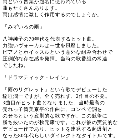
雨という言葉が題名に使われている
曲もたくさんあります。
雨は感情に激しく作用するのでしょうか。
「みずいろの雨」
八神純子の70年代を代表するヒット曲。
力強いヴォーカルは一世を風靡しました。
ピアノとホイッスルという意外な組み合わせで
圧倒的な存在感を発揮。当時の歌番組の常連
でしたね。
「ドラマティック・レイン」
「雨のリグレット」という歌でデビューした
稲垣潤一ですが、全く売れず、2作目の不発。
3曲目がヒット曲となりました。当時最高の
売れっ子筒美京平の作曲に、コンペで詞を
のせるという変則的な歌ですが、この競争に
勝ち抜いたのが秋元康です。これが彼の実質的な
デビュー作であり、ヒットを連発する起爆剤と
なった80年代らしいダイレクトなタイトルです。