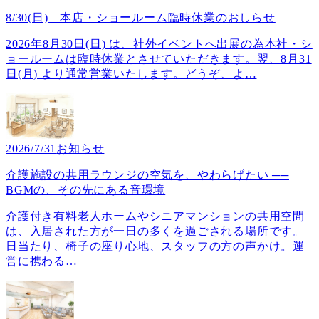
8/30(日) 本店・ショールーム臨時休業のおしらせ
2026年8月30日(日) は、社外イベントへ出展の為本社・シ
ョールームは臨時休業とさせていただきます。翌、8月31
日(月) より通常営業いたします。どうぞ、よ
…
2026/7/31
お知らせ
介護施設の共用ラウンジの空気を、やわらげたい ──
BGMの、その先にある音環境
介護付き有料老人ホームやシニアマンションの共用空間
は、入居された方が一日の多くを過ごされる場所です。
日当たり、椅子の座り心地、スタッフの方の声かけ。運
営に携わる
…