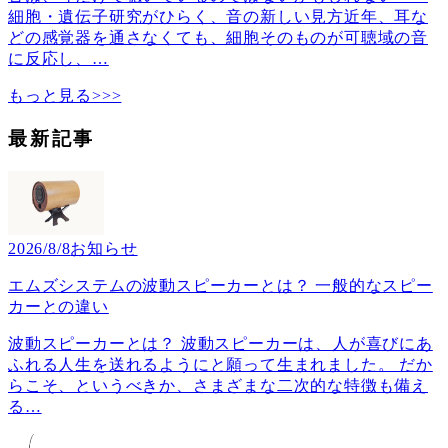
細胞・遺伝子研究がひらく、音の新しい見方近年、耳な
どの感覚器を通さなくても、細胞そのものが可聴域の音
に反応し、
…
もっと見る>>>
最新記事
2026/8/8
お知らせ
エムズシステムの波動スピーカーとは？ 一般的なスピー
カーとの違い
波動スピーカーとは？ 波動スピーカーは、人が喜びにあ
ふれる人生を送れるようにと願って生まれました。 だか
らこそ、というべきか、さまざまな二次的な特徴も備え
る
…