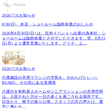
2026/7/31
お知らせ
8/30(日) 本店・ショールーム臨時休業のおしらせ
2026年8月30日(日) は、社外イベントへ出展の為本社・シ
ョールームは臨時休業とさせていただきます。翌、8月31
日(月) より通常営業いたします。どうぞ、よ
…
2026/7/31
お知らせ
介護施設の共用ラウンジの空気を、やわらげたい ──
BGMの、その先にある音環境
介護付き有料老人ホームやシニアマンションの共用空間
は、入居された方が一日の多くを過ごされる場所です。
日当たり、椅子の座り心地、スタッフの方の声かけ。運
営に携わる
…