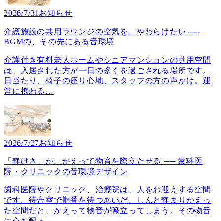
2026/7/31
お知らせ
介護施設の共用ラウンジの空気を、やわらげたい ──
BGMの、その先にある音環境
介護付き有料老人ホームやシニアマンションの共用空間
は、入居された方が一日の多くを過ごされる場所です。
日当たり、椅子の座り心地、スタッフの方の声かけ。運
営に携わる
…
2026/7/27
お知らせ
「静けさ」が、かえって物音を際立たせる ── 歯科医
院・クリニックの音環境デザイン
歯科医院やクリニック、治療院は、人をお迎えする空間
です。待合室で順番を待つあいだ、しんと静まりかえっ
た空間だと、かえって物音が際立ってしまう。その物音
に心を配っ
…