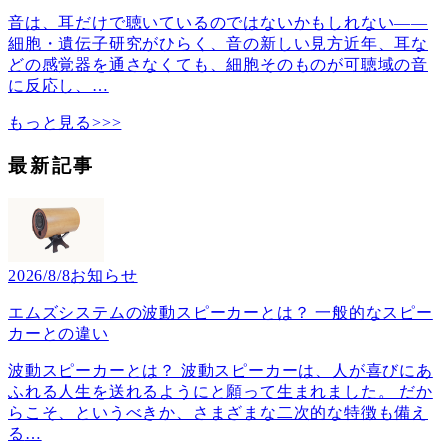
音は、耳だけで聴いているのではないかもしれない――
細胞・遺伝子研究がひらく、音の新しい見方近年、耳な
どの感覚器を通さなくても、細胞そのものが可聴域の音
に反応し、
…
もっと見る>>>
最新記事
2026/8/8
お知らせ
エムズシステムの波動スピーカーとは？ 一般的なスピー
カーとの違い
波動スピーカーとは？ 波動スピーカーは、人が喜びにあ
ふれる人生を送れるようにと願って生まれました。 だか
らこそ、というべきか、さまざまな二次的な特徴も備え
る
…