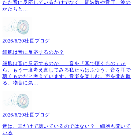
ただ音に反応しているだけでなく、周波数や音圧、波の
かたちと
…
2026/6/30
社長ブログ
細胞は音に反応するのか？
細胞は音に反応するのか――音を「耳で聴くもの」か
ら、もう一度考え直してみる私たちはふつう、音を耳で
聴くものだと考えています。音楽を楽しむ。声を聞き取
る。物音に気
…
2026/6/29
社長ブログ
音は、耳だけで聴いているのではない？ 細胞も聞いて
いる