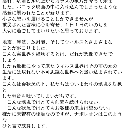
揺れ、駅前ビルの上からガラスの破片が降って来ま
した。パニック映画の中に入り込んでしまったような
感覚に襲われたことが蘇ります。
小さな想いを届けることしかできませんが
被災された皆様に心を寄せ、１日１日のいのちを
大切に過ごしてまいりたいと思っております。
地震、津波、放射能、そしてウィルスとさまざまな
ことが起こりました。
こんな実世界を経験するとは、だれが想像できたで
しょう。
しかも最後にやって来たウィルス世界はその前の元の
生活には戻れない不可思議な世界へと迷い込まされてい
ます。
こんな社会状況の下、私たちはついまわりの環境を対象
と
した弱音を吐いてしまいがちです。
「こんな環境ではとても商売を続けられない」
「こんな状況ではとてもお客様の来店は望めない」
確かに未曽有の環境なのですが、ナポレオンはこのよう
な
ひと言で鼓舞します。