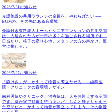
2026/7/31
お知らせ
介護施設の共用ラウンジの空気を、やわらげたい ──
BGMの、その先にある音環境
介護付き有料老人ホームやシニアマンションの共用空間
は、入居された方が一日の多くを過ごされる場所です。
日当たり、椅子の座り心地、スタッフの方の声かけ。運
営に携わる
…
2026/7/27
お知らせ
「静けさ」が、かえって物音を際立たせる ── 歯科医
院・クリニックの音環境デザイン
歯科医院やクリニック、治療院は、人をお迎えする空間
です。待合室で順番を待つあいだ、しんと静まりかえっ
た空間だと、かえって物音が際立ってしまう。その物音