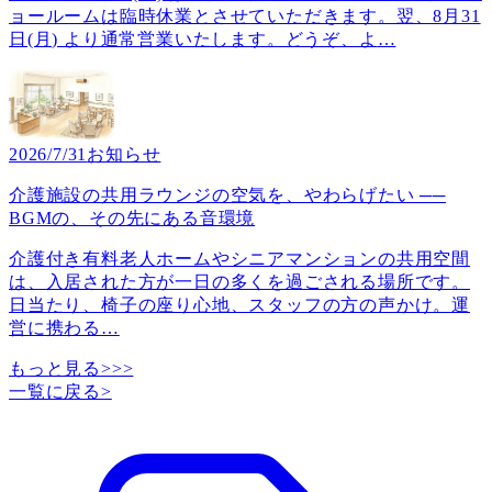
ョールームは臨時休業とさせていただきます。翌、8月31
日(月) より通常営業いたします。どうぞ、よ
…
2026/7/31
お知らせ
介護施設の共用ラウンジの空気を、やわらげたい ──
BGMの、その先にある音環境
介護付き有料老人ホームやシニアマンションの共用空間
は、入居された方が一日の多くを過ごされる場所です。
日当たり、椅子の座り心地、スタッフの方の声かけ。運
営に携わる
…
もっと見る>>>
一覧に戻る
>