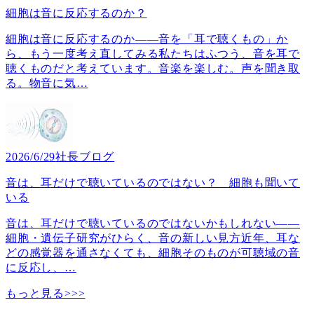
細胞は音に反応するのか？
細胞は音に反応するのか――音を「耳で聴くもの」か
ら、もう一度考え直してみる私たちはふつう、音を耳で
聴くものだと考えています。音楽を楽しむ。声を聞き取
る。物音に気
…
2026/6/29
社長ブログ
音は、耳だけで聴いているのではない？ 細胞も聞いて
いる
音は、耳だけで聴いているのではないかもしれない――
細胞・遺伝子研究がひらく、音の新しい見方近年、耳な
どの感覚器を通さなくても、細胞そのものが可聴域の音
に反応し、
…
もっと見る>>>