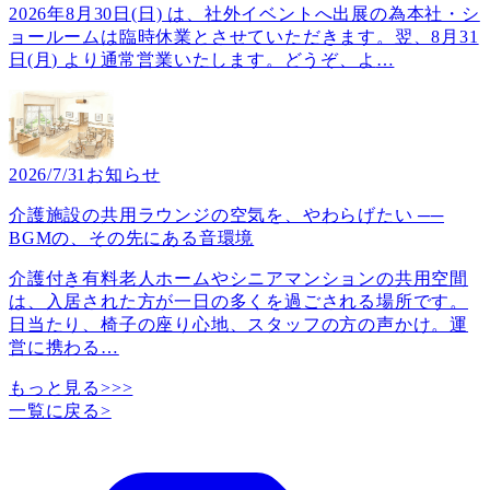
2026年8月30日(日) は、社外イベントへ出展の為本社・シ
ョールームは臨時休業とさせていただきます。翌、8月31
日(月) より通常営業いたします。どうぞ、よ
…
2026/7/31
お知らせ
介護施設の共用ラウンジの空気を、やわらげたい ──
BGMの、その先にある音環境
介護付き有料老人ホームやシニアマンションの共用空間
は、入居された方が一日の多くを過ごされる場所です。
日当たり、椅子の座り心地、スタッフの方の声かけ。運
営に携わる
…
もっと見る>>>
一覧に戻る
>