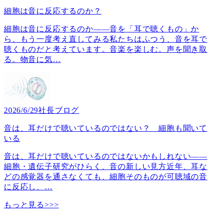
細胞は音に反応するのか？
細胞は音に反応するのか――音を「耳で聴くもの」か
ら、もう一度考え直してみる私たちはふつう、音を耳で
聴くものだと考えています。音楽を楽しむ。声を聞き取
る。物音に気
…
2026/6/29
社長ブログ
音は、耳だけで聴いているのではない？ 細胞も聞いて
いる
音は、耳だけで聴いているのではないかもしれない――
細胞・遺伝子研究がひらく、音の新しい見方近年、耳な
どの感覚器を通さなくても、細胞そのものが可聴域の音
に反応し、
…
もっと見る>>>