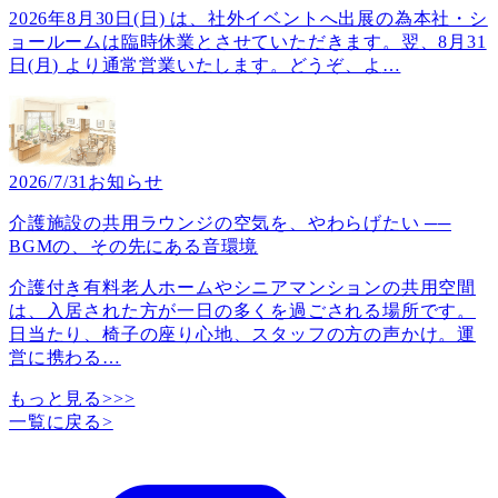
2026年8月30日(日) は、社外イベントへ出展の為本社・シ
ョールームは臨時休業とさせていただきます。翌、8月31
日(月) より通常営業いたします。どうぞ、よ
…
2026/7/31
お知らせ
介護施設の共用ラウンジの空気を、やわらげたい ──
BGMの、その先にある音環境
介護付き有料老人ホームやシニアマンションの共用空間
は、入居された方が一日の多くを過ごされる場所です。
日当たり、椅子の座り心地、スタッフの方の声かけ。運
営に携わる
…
もっと見る>>>
一覧に戻る
>