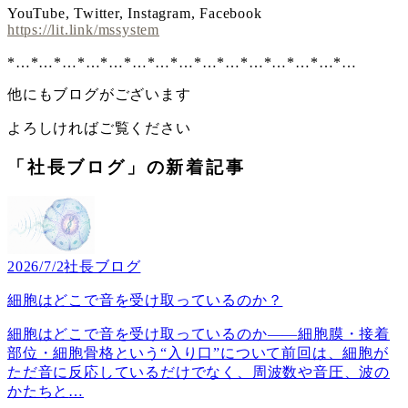
YouTube, Twitter, Instagram, Facebook
https://lit.link/mssystem
*…*…*…*…*…*…*…*…*…*…*…*…*…*…*…
他にもブログがございます
よろしければご覧ください
「社長ブログ」の新着記事
2026/7/2
社長ブログ
細胞はどこで音を受け取っているのか？
細胞はどこで音を受け取っているのか――細胞膜・接着
部位・細胞骨格という“入り口”について前回は、細胞が
ただ音に反応しているだけでなく、周波数や音圧、波の
かたちと
…