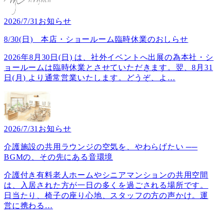
2026/7/31
お知らせ
8/30(日) 本店・ショールーム臨時休業のおしらせ
2026年8月30日(日) は、社外イベントへ出展の為本社・シ
ョールームは臨時休業とさせていただきます。翌、8月31
日(月) より通常営業いたします。どうぞ、よ
…
2026/7/31
お知らせ
介護施設の共用ラウンジの空気を、やわらげたい ──
BGMの、その先にある音環境
介護付き有料老人ホームやシニアマンションの共用空間
は、入居された方が一日の多くを過ごされる場所です。
日当たり、椅子の座り心地、スタッフの方の声かけ。運
営に携わる
…