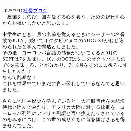
2025/2/11
社長ブログ
「建国をしのび、国を愛する心を養う」ための祝日を心
からお祝いしたいと思います。
中学生のとき、月の名前を覚えるときにシーザーの名誉
欲でJULY、続いてオクタビアヌスのAUGUSTがねじ込
められたと学んで愕然としました。
その後、ヨーロッパ言語の感覚がついてくると9月の
SEPTは7を意味し、10月のOCTはタコのオクトパスなの
で8を意味することが分かり、7、8月をそのまま後ろにず
らしたんだ！
なんて乱暴な！
これを世界中でいまだに言い習わしているなんてと思い
ました。
さらに地理や歴史を学んでいると、大征服時代を大航海
時代と呼んでみたり、アフリカ大陸に対する蹂躙を、ヨ
ーロッパ列強のアフリカ割譲と言い換えたりされている
のをみるにつけ、この世の成り立ちに首を傾げざるを得
ませんでした。