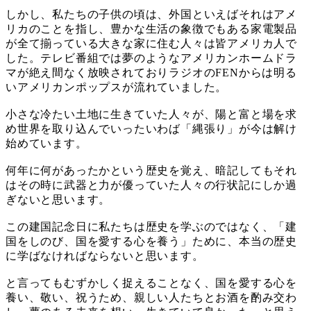
しかし、私たちの子供の頃は、外国といえばそれはアメ
リカのことを指し、豊かな生活の象徴でもある家電製品
が全て揃っている大きな家に住む人々は皆アメリカ人で
した。テレビ番組では夢のようなアメリカンホームドラ
マが絶え間なく放映されておりラジオのFENからは明る
いアメリカンポップスが流れていました。
小さな冷たい土地に生きていた人々が、陽と富と場を求
め世界を取り込んでいったいわば「縄張り」が今は解け
始めています。
何年に何があったかという歴史を覚え、暗記してもそれ
はその時に武器と力が優っていた人々の行状記にしか過
ぎないと思います。
この建国記念日に私たちは歴史を学ぶのではなく、「建
国をしのび、国を愛する心を養う」ために、本当の歴史
に学ばなければならないと思います。
と言ってもむずかしく捉えることなく、国を愛する心を
養い、敬い、祝うため、親しい人たちとお酒を酌み交わ