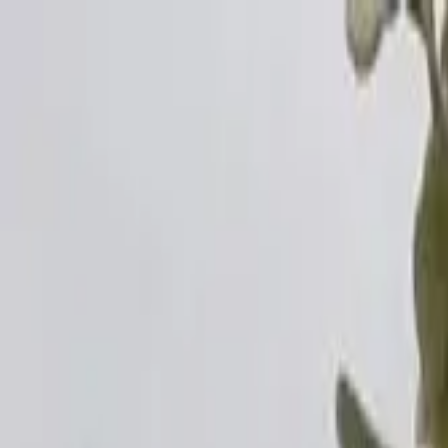
メインコンテンツへスキップ
M's system
コンセプト