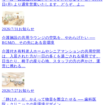
日(月) より通常営業いたします。どうぞ、よ
…
2026/7/31
お知らせ
介護施設の共用ラウンジの空気を、やわらげたい ──
BGMの、その先にある音環境
介護付き有料老人ホームやシニアマンションの共用空間
は、入居された方が一日の多くを過ごされる場所です。
日当たり、椅子の座り心地、スタッフの方の声かけ。運
営に携わる
…
2026/7/27
お知らせ
「静けさ」が、かえって物音を際立たせる ── 歯科医
院・クリニックの音環境デザイン