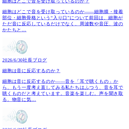
細胞はどこで音を受け取っているのか？
細胞はどこで音を受け取っているのか――細胞膜・接着
部位・細胞骨格という“入り口”について前回は、細胞が
ただ音に反応しているだけでなく、周波数や音圧、波の
かたちと
…
2026/6/30
社長ブログ
細胞は音に反応するのか？
細胞は音に反応するのか――音を「耳で聴くもの」か
ら、もう一度考え直してみる私たちはふつう、音を耳で
聴くものだと考えています。音楽を楽しむ。声を聞き取
る。物音に気
…