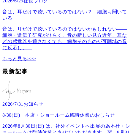
2026/6/29
社長ブログ
音は、耳だけで聴いているのではない？ 細胞も聞いて
いる
音は、耳だけで聴いているのではないかもしれない――
細胞・遺伝子研究がひらく、音の新しい見方近年、耳な
どの感覚器を通さなくても、細胞そのものが可聴域の音
に反応し、
…
もっと見る>>>
最新記事
2026/7/31
お知らせ
8/30(日) 本店・ショールーム臨時休業のおしらせ
2026年8月30日(日) は、社外イベントへ出展の為本社・シ
ョールームは臨時休業とさせていただきます。翌、8月31