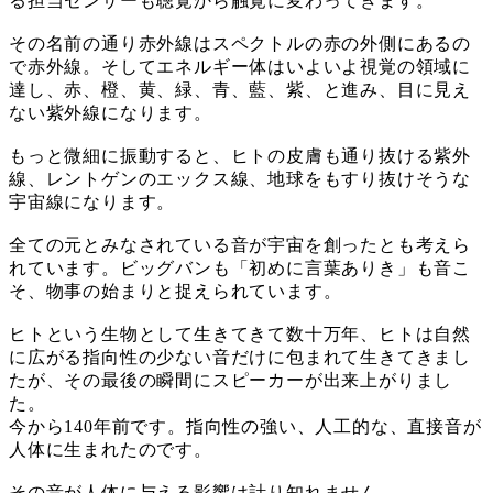
る担当センサーも聴覚から触覚に変わってきます。
その名前の通り赤外線はスペクトルの赤の外側にあるの
で赤外線。そしてエネルギー体はいよいよ視覚の領域に
達し、赤、橙、黄、緑、青、藍、紫、と進み、目に見え
ない紫外線になります。
もっと微細に振動すると、ヒトの皮膚も通り抜ける紫外
線、レントゲンのエックス線、地球をもすり抜けそうな
宇宙線になります。
全ての元とみなされている音が宇宙を創ったとも考えら
れています。ビッグバンも「初めに言葉ありき」も音こ
そ、物事の始まりと捉えられています。
ヒトという生物として生きてきて数十万年、ヒトは自然
に広がる指向性の少ない音だけに包まれて生きてきまし
たが、その最後の瞬間にスピーカーが出来上がりまし
た。
今から140年前です。指向性の強い、人工的な、直接音が
人体に生まれたのです。
その音が人体に与える影響は計り知れません。