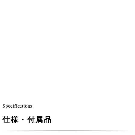
All day long
だから、一日中。
朝から晩まで流していても、音が主張しすぎない。
キッチンにいても、寝室にいても、同じ心地よさが届
く。
ノイジーな場所のない家は、想像以上に静かです。
Specifications
仕様・付属品