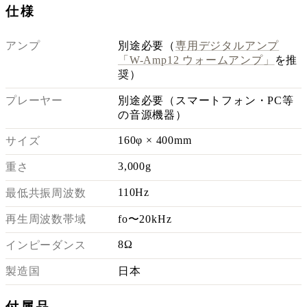
仕様
アンプ
別途必要（
専用デジタルアンプ
「W-Amp12 ウォームアンプ」
を推
奨）
プレーヤー
別途必要（スマートフォン・PC等
の音源機器）
160φ × 400mm
サイズ
3,000g
重さ
110Hz
最低共振周波数
再生周波数帯域
fo〜20kHz
8Ω
インピーダンス
製造国
日本
付属品