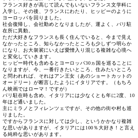
フランス好きが高じて読んでもいないフランス文学科に
入学し、その後、フランスにわたり、ヒッピーのように
ヨーロッパを回りました。
社会復帰し、会社勤めとなりましたが、運よく、パリ駐
在所に異動。
ただ大好きなフランスも長く住んでいると、今まで見え
なかったところ、知らなかったところも少しずつ明らか
になり、お大袈裟にいえば愛憎入り混じる複雑な心境へ
と変化していきます。
ヒッピー時代も含めるとヨーロッパ30ヵ国を巡ることに
なりますが、今、一番行きたいところ、住みたいところ
と問われれば、それはアン王女（あのショートカットの
オードリー）が断言したようにイタリアです。（もちろ
ん映画ではローマ！ですが）
パリ駐在時も含め、イタリアには少なくとも年に2度、10
年ほど通いました。
主にミラノとフィレンツェですが、その他の街や村も巡
りました。
ですからフランスに対しては少し、というかかなり複雑
な思いがありますが、イタリアには100％大好き！と言え
る純粋な思いがあります。