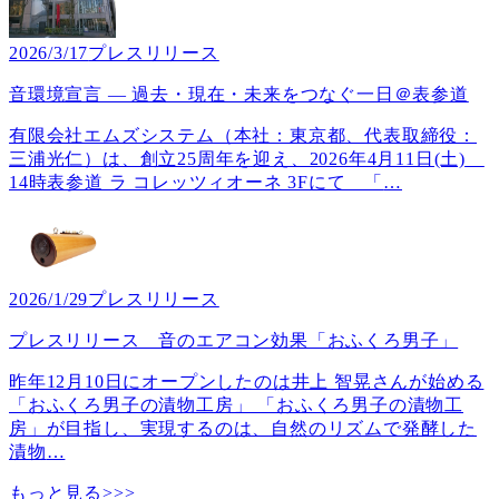
2026/3/17
プレスリリース
音環境宣言 ― 過去・現在・未来をつなぐ一日＠表参道
有限会社エムズシステム（本社：東京都、代表取締役：
三浦光仁）は、創立25周年を迎え、2026年4月11日(土)
14時表参道 ラ コレッツィオーネ 3Fにて 「
…
2026/1/29
プレスリリース
プレスリリース 音のエアコン効果「おふくろ男子」
昨年12月10日にオープンしたのは井上 智晃さんが始める
「おふくろ男子の漬物工房」 「おふくろ男子の漬物工
房」が目指し、実現するのは、自然のリズムで発酵した
漬物
…
もっと見る>>>