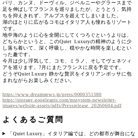
パリ、カンヌ、ドーヴィル、ジベルニーやグラースまで
足を伸ばしてフランスを巡りましたが、とうとう、気持
ちを抑えきれず、アルプスを超えてしまいました。
湖のほとりに広がるコモはイタリア人も憧れるリゾート
です。
地中海のように心を全開にしてくつろぐというよりは、
どちらかというと、このQuiet Luxuryの精神のように少
し落ち着いて、深く呼吸し、穏やかな時間を楽しむとい
った趣です。
今月は少し浮気して、コモ、ミラノ、そしてヴェネツィ
アを巡ります。7月にまたフランスに戻る予定です。
どうぞQuiet Luxury 静かな贅沢をイタリアンボッサに包
まれながらお楽しみください。
https://www.dreamnews.jp/press/0000351380
https://storage.googleapis.com/mssystem-newsletter-
images/website-assets/pdfs/Pressrelease_20260604.pdf
よくあるご質問
「Quiet Luxury」イタリア編では、どの都市が舞台にな