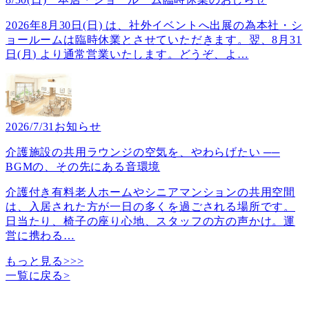
2026年8月30日(日) は、社外イベントへ出展の為本社・シ
ョールームは臨時休業とさせていただきます。翌、8月31
日(月) より通常営業いたします。どうぞ、よ
…
2026/7/31
お知らせ
介護施設の共用ラウンジの空気を、やわらげたい ──
BGMの、その先にある音環境
介護付き有料老人ホームやシニアマンションの共用空間
は、入居された方が一日の多くを過ごされる場所です。
日当たり、椅子の座り心地、スタッフの方の声かけ。運
営に携わる
…
もっと見る>>>
一覧に戻る
>