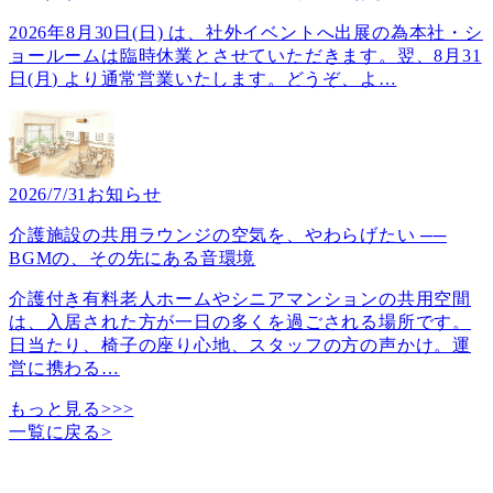
2026年8月30日(日) は、社外イベントへ出展の為本社・シ
ョールームは臨時休業とさせていただきます。翌、8月31
日(月) より通常営業いたします。どうぞ、よ
…
2026/7/31
お知らせ
介護施設の共用ラウンジの空気を、やわらげたい ──
BGMの、その先にある音環境
介護付き有料老人ホームやシニアマンションの共用空間
は、入居された方が一日の多くを過ごされる場所です。
日当たり、椅子の座り心地、スタッフの方の声かけ。運
営に携わる
…
もっと見る>>>
一覧に戻る
>