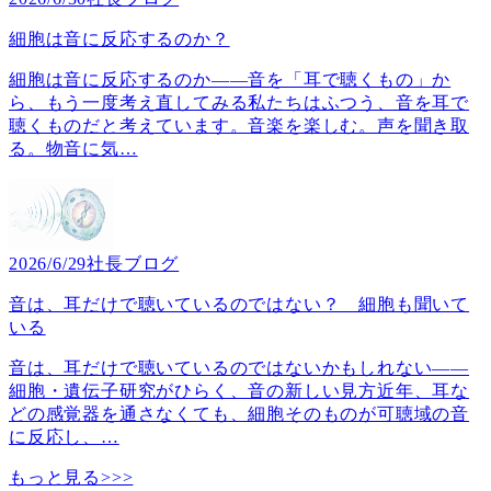
細胞は音に反応するのか？
細胞は音に反応するのか――音を「耳で聴くもの」か
ら、もう一度考え直してみる私たちはふつう、音を耳で
聴くものだと考えています。音楽を楽しむ。声を聞き取
る。物音に気
…
2026/6/29
社長ブログ
音は、耳だけで聴いているのではない？ 細胞も聞いて
いる
音は、耳だけで聴いているのではないかもしれない――
細胞・遺伝子研究がひらく、音の新しい見方近年、耳な
どの感覚器を通さなくても、細胞そのものが可聴域の音
に反応し、
…
もっと見る>>>